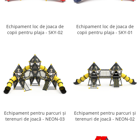
Ghivece de exterior
Ghivece din beton
Stalpi stradali
Echipament loc de joaca de
Echipament loc de joaca de
Stalpi camere video
copii pentru plaja - SKY-02
copii pentru plaja - SKY-01
Stalpi / bolarzi de delimitare
pentru trotuar
Cismea stradala / gradina
Tomberoane si Pubele de Gunoi
Magazie pubele / tomberoane
gunoi
Mobilier urban DIZABILITATI
Echipament pentru parcuri și
Echipament pentru parcuri și
terenuri de joacă - NEON-03
terenuri de joacă - NEON-02