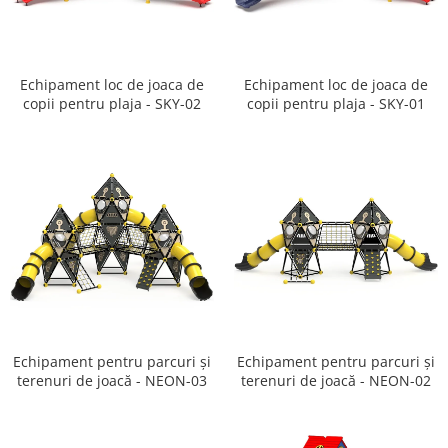
Ghivece de exterior
Ghivece din beton
Stalpi stradali
Echipament loc de joaca de
Echipament loc de joaca de
Stalpi camere video
copii pentru plaja - SKY-02
copii pentru plaja - SKY-01
Stalpi / bolarzi de delimitare
pentru trotuar
Cismea stradala / gradina
Tomberoane si Pubele de Gunoi
Magazie pubele / tomberoane
gunoi
Mobilier urban DIZABILITATI
Echipament pentru parcuri și
Echipament pentru parcuri și
terenuri de joacă - NEON-03
terenuri de joacă - NEON-02