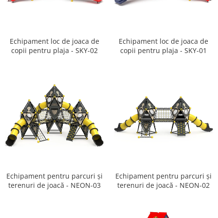
Ghivece de exterior
Ghivece din beton
Stalpi stradali
Echipament loc de joaca de
Echipament loc de joaca de
Stalpi camere video
copii pentru plaja - SKY-02
copii pentru plaja - SKY-01
Stalpi / bolarzi de delimitare
pentru trotuar
Cismea stradala / gradina
Tomberoane si Pubele de Gunoi
Magazie pubele / tomberoane
gunoi
Mobilier urban DIZABILITATI
Echipament pentru parcuri și
Echipament pentru parcuri și
terenuri de joacă - NEON-03
terenuri de joacă - NEON-02