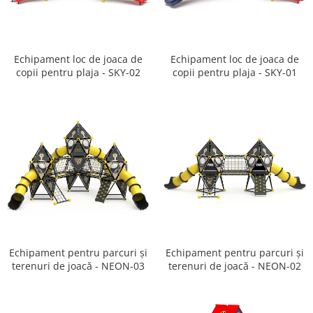
Ghivece de exterior
Ghivece din beton
Stalpi stradali
Echipament loc de joaca de
Echipament loc de joaca de
Stalpi camere video
copii pentru plaja - SKY-02
copii pentru plaja - SKY-01
Stalpi / bolarzi de delimitare
pentru trotuar
Cismea stradala / gradina
Tomberoane si Pubele de Gunoi
Magazie pubele / tomberoane
gunoi
Mobilier urban DIZABILITATI
Echipament pentru parcuri și
Echipament pentru parcuri și
terenuri de joacă - NEON-03
terenuri de joacă - NEON-02