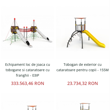
Fileu volei / tenis
Reni de craciun pentru exterior
Mese de Ping Pong
Foisoare
Porti fotbal / handball
Mese picnic
Panouri PUBLICITARE
Ghivece de exterior
Ghivece din beton
Stalpi stradali
Echipament loc de joaca cu
Tobogan de exterior cu
Stalpi camere video
tobogane si cataratoare cu
cataratoare pentru copii - 155M
Stalpi / bolarzi de delimitare
franghii - 03IP
pentru trotuar
333.563,46 RON
23.734,32 RON
Cismea stradala / gradina
Tomberoane si Pubele de
Gunoi