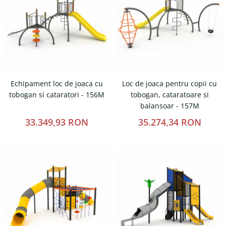
Magazie pubele / tomberoane
gunoi
Mobilier urban
DIZABILITATI
Echipament loc de joaca cu
Loc de joaca pentru copii cu
tobogan si cataratori - 156M
tobogan, cataratoare si
balansoar - 157M
33.349,93 RON
35.274,34 RON