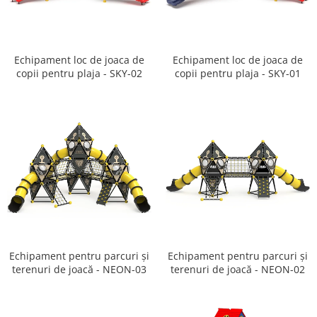
Ghivece de exterior
Ghivece din beton
Stalpi stradali
Echipament loc de joaca de
Echipament loc de joaca de
Stalpi camere video
copii pentru plaja - SKY-02
copii pentru plaja - SKY-01
Stalpi / bolarzi de delimitare
pentru trotuar
Cismea stradala / gradina
Tomberoane si Pubele de Gunoi
Magazie pubele / tomberoane
gunoi
Mobilier urban DIZABILITATI
Echipament pentru parcuri și
Echipament pentru parcuri și
terenuri de joacă - NEON-03
terenuri de joacă - NEON-02