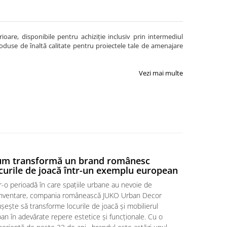
are, disponibile pentru achiziție inclusiv prin intermediul
produse de înaltă calitate pentru proiectele tale de amenajare
Vezi mai multe
um transformă un brand românesc
REGLEMEN
curile de joacă într-un exemplu european
locurile 
r-o perioadă în care spațiile urbane au nevoie de
Reglementări
inventare, compania românească JUKO Urban Decor
execuția unu
șește să transforme locurile de joacă și mobilierul
dar adesea i
an în adevărate repere estetice și funcționale. Cu o
siguranță. A