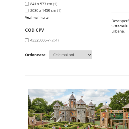
841 x 573 cm
(1)
2030 x 1459 cm
(1)
Vezi mai multe
Descoperă
Sistemului
COD CPV
urbană.
43325000-7
(261)
Ordoneaza: