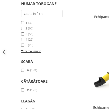
NUMAR TOBOGANE
Echipame
1
(39)
2
(60)
3
(55)
4
(26)
5
(20)
Vezi mai multe
SCARĂ
Da
(174)
CĂȚĂRĂTOARE
Da
(173)
LEAGĂN
Echipamen