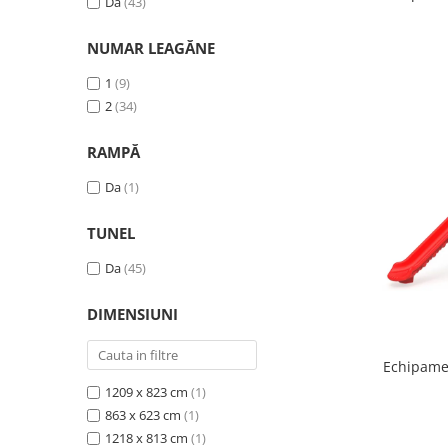
Da
(43)
NUMAR LEAGĂNE
1
(9)
2
(34)
RAMPĂ
Da
(1)
TUNEL
Da
(45)
DIMENSIUNI
Echipamen
1209 x 823 cm
(1)
863 x 623 cm
(1)
1218 x 813 cm
(1)