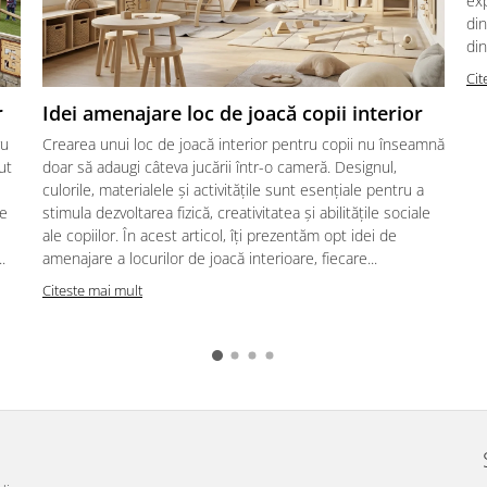
exp
din
din
Cit
r
Idei amenajare loc de joacă copii interior
ru
Crearea unui loc de joacă interior pentru copii nu înseamnă
ut
doar să adaugi câteva jucării într-o cameră. Designul,
culorile, materialele și activitățile sunt esențiale pentru a
te
stimula dezvoltarea fizică, creativitatea și abilitățile sociale
ale copiilor. În acest articol, îți prezentăm opt idei de
.
amenajare a locurilor de joacă interioare, fiecare...
Citeste mai mult