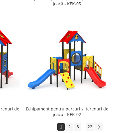
joacă - KEK-05
erenuri de
Echipament pentru parcuri și terenuri de
joacă - KEK-02
1
2
3
22
...