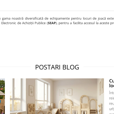
 gama noastră diversificată de echipamente pentru locuri de joacă exterio
 Electronic de Achiziții Publice (
SEAP
), pentru a facilita accesul la aceste 
POSTARI BLOG
C
lo
Înt
re
reu
urb