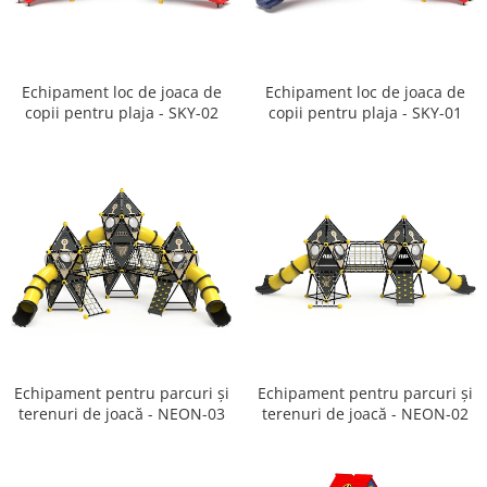
Ghivece de exterior
Ghivece din beton
Stalpi stradali
Echipament loc de joaca de
Echipament loc de joaca de
Stalpi camere video
copii pentru plaja - SKY-02
copii pentru plaja - SKY-01
Stalpi / bolarzi de delimitare
pentru trotuar
Cismea stradala / gradina
Tomberoane si Pubele de Gunoi
Magazie pubele / tomberoane
gunoi
Mobilier urban DIZABILITATI
Echipament pentru parcuri și
Echipament pentru parcuri și
terenuri de joacă - NEON-03
terenuri de joacă - NEON-02