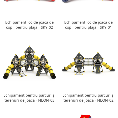
Ghivece de exterior
Ghivece din beton
Stalpi stradali
Echipament loc de joaca de
Echipament loc de joaca de
Stalpi camere video
copii pentru plaja - SKY-02
copii pentru plaja - SKY-01
Stalpi / bolarzi de delimitare
pentru trotuar
Cismea stradala / gradina
Tomberoane si Pubele de Gunoi
Magazie pubele / tomberoane
gunoi
Mobilier urban DIZABILITATI
Echipament pentru parcuri și
Echipament pentru parcuri și
terenuri de joacă - NEON-03
terenuri de joacă - NEON-02