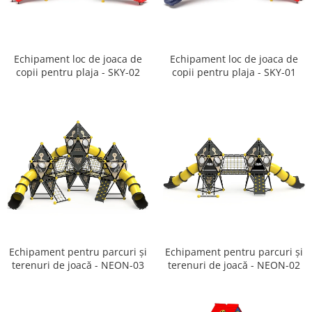
Ghivece de exterior
Ghivece din beton
Stalpi stradali
Echipament loc de joaca de
Echipament loc de joaca de
Stalpi camere video
copii pentru plaja - SKY-02
copii pentru plaja - SKY-01
Stalpi / bolarzi de delimitare
pentru trotuar
Cismea stradala / gradina
Tomberoane si Pubele de Gunoi
Magazie pubele / tomberoane
gunoi
Mobilier urban DIZABILITATI
Echipament pentru parcuri și
Echipament pentru parcuri și
terenuri de joacă - NEON-03
terenuri de joacă - NEON-02