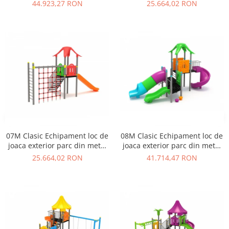
cu Scara Tobogan si
cu Scara 3 Tobogane
44.923,27 RON
25.664,02 RON
Cataratoare
Cataratoare si Activitati
07M Clasic Echipament loc de
08M Clasic Echipament loc de
joaca exterior parc din metal
joaca exterior parc din metal
cu Scara Tobogan si
cu 3 Tobogane si Cataratoare
25.664,02 RON
41.714,47 RON
Cataratoare