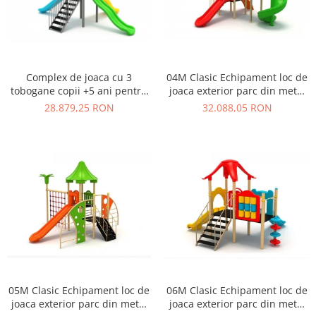
Ghivece de exterior
Ghivece din beton
Stalpi stradali
Stalpi camere video
Complex de joaca cu 3
04M Clasic Echipament loc de
Stalpi / bolarzi de delimitare
tobogane copii +5 ani pentru
joaca exterior parc din metal
pentru trotuar
loc de joaca - 03M
cu Scara 2 Tobogane si
28.879,25 RON
32.088,05 RON
Cismea stradala / gradina
Cataratoare
Tomberoane si Pubele de Gunoi
Magazie pubele / tomberoane
gunoi
Mobilier urban DIZABILITATI
05M Clasic Echipament loc de
06M Clasic Echipament loc de
joaca exterior parc din metal
joaca exterior parc din metal