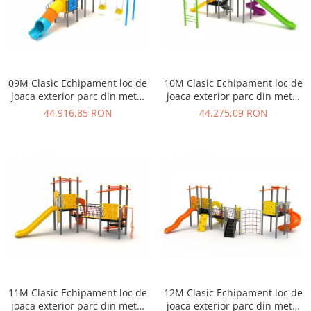
09M Clasic Echipament loc de
10M Clasic Echipament loc de
joaca exterior parc din metal
joaca exterior parc din metal
cu Scara 2 Tobogane 2
cu Scara 3 Tobogane si
44.916,85 RON
44.275,09 RON
Leagane
Cataratoare
11M Clasic Echipament loc de
12M Clasic Echipament loc de
joaca exterior parc din metal
joaca exterior parc din metal