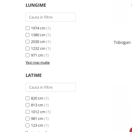
Ghivece de exterior
LUNGIME
Ghivece din beton
Stalpi stradali
Stalpi camere video
1974 cm
(1)
Stalpi / bolarzi de delimitare
1380 cm
(1)
pentru trotuar
2030 cm
(1)
Tobogan c
Cismea stradala / gradina
1232 cm
(1)
971 cm
(1)
Tomberoane si Pubele de Gunoi
Vezi mai multe
Magazie pubele / tomberoane
gunoi
LATIME
Mobilier urban DIZABILITATI
820 cm
(1)
813 cm
(1)
1012 cm
(1)
981 cm
(1)
123 cm
(1)