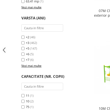
63.41 mp
(1)
Vezi mai multe
07M Cl
exterior 
VARSTA (ANI)
+2
(46)
+3
(462)
+5
(147)
+6
(5)
+7
(6)
Vezi mai multe
CAPACITATE (NR. COPII)
11
(1)
10
(2)
75
(1)
10M Cl