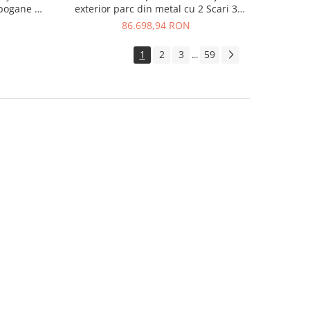
obogane si
exterior parc din metal cu 2 Scari 3
Tobogane si 2 Cataratoare
86.698,94 RON
1
2
3
59
...