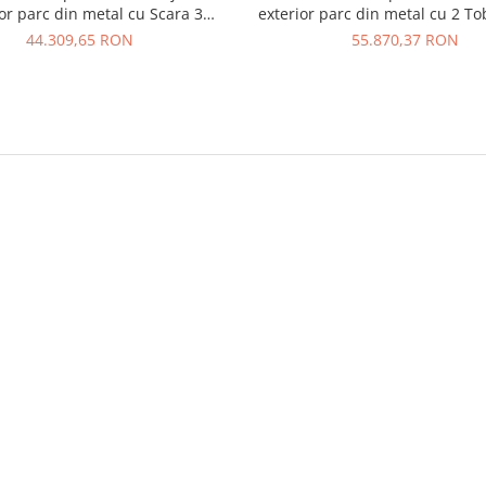
ior parc din metal cu Scara 3
exterior parc din metal cu 2 T
obogane si Cataratoare
Cataratoare
44.309,65 RON
55.870,37 RON