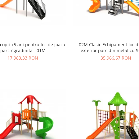
opii +5 ani pentru loc de joaca
02M Clasic Echipament loc d
parc / gradinita - 01M
exterior parc din metal cu S
Tobogane si Cataratoa
17.983,33 RON
35.966,67 RON