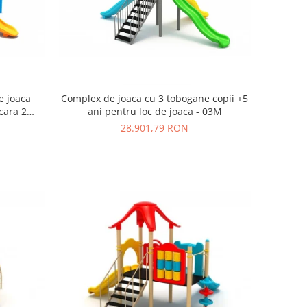
e joaca
Complex de joaca cu 3 tobogane copii +5
cara 2
ani pentru loc de joaca - 03M
re
28.901,79 RON