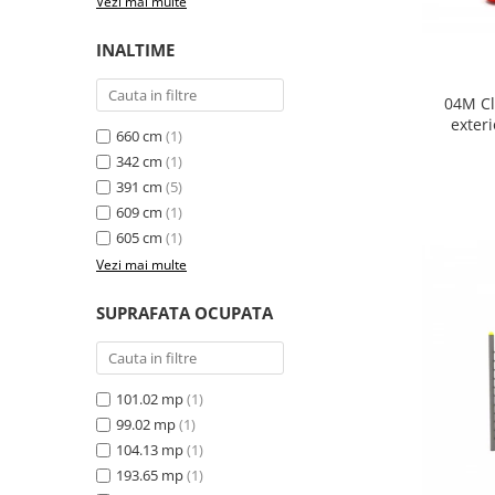
Vezi mai multe
INALTIME
04M Cl
exter
660 cm
(1)
T
342 cm
(1)
391 cm
(5)
609 cm
(1)
605 cm
(1)
Vezi mai multe
SUPRAFATA OCUPATA
101.02 mp
(1)
99.02 mp
(1)
104.13 mp
(1)
193.65 mp
(1)