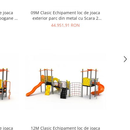
e joaca
09M Clasic Echipament loc de joaca
obogane si
exterior parc din metal cu Scara 2
Tobogane 2 Leagane
44.951,91 RON
e joaca
12M Clasic Echipament loc de joaca