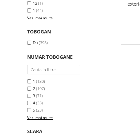
13
(1)
exter
T
1
(44)
Vezi mai multe
TOBOGAN
Da
(393)
NUMAR TOBOGANE
1
(130)
2
(107)
3
(71)
4
(33)
5
(23)
Vezi mai multe
SCARĂ