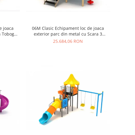
e joaca
06M Clasic Echipament loc de joaca
ra Tobogan
exterior parc din metal cu Scara 3
Tobogane Cataratoare si Activitati
25.684,06 RON