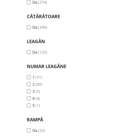
Da
(274)
CĂȚĂRĂTOARE
Da
(349)
LEAGĂN
Da
(125)
NUMAR LEAGĂNE
1
(31)
2
(80)
3
(5)
4
(4)
5
(1)
RAMPĂ
Da
(20)