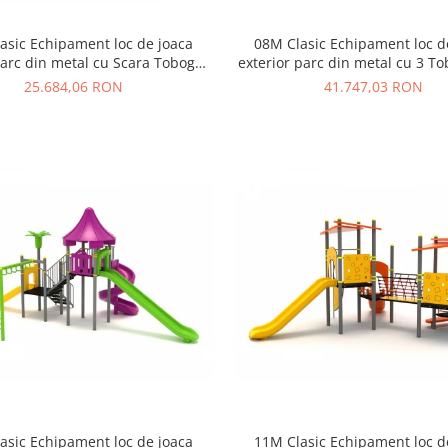
asic Echipament loc de joaca
08M Clasic Echipament loc d
parc din metal cu Scara Tobogan
exterior parc din metal cu 3 T
si Cataratoare
Cataratoare
25.684,06 RON
41.747,03 RON
asic Echipament loc de joaca
11M Clasic Echipament loc d