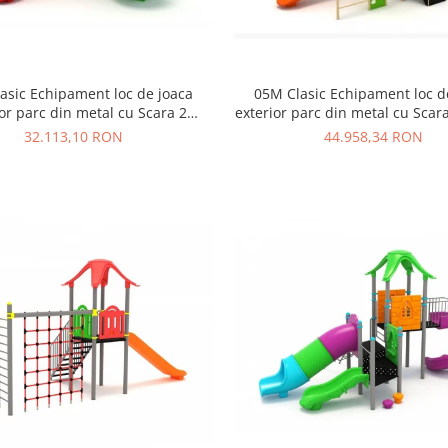
asic Echipament loc de joaca
05M Clasic Echipament loc d
ior parc din metal cu Scara 2
exterior parc din metal cu Sca
obogane si Cataratoare
si Cataratoare
32.113,10 RON
44.958,34 RON