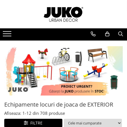
Echipamente locuri de joaca de EXTERIOR
Echipamente locuri de joaca de INTERIOR
Echipamente sport EXTERIOR
Mobilier Urban
Iluminat Urban
Echipamente din METAL pentru loc
Piscina cu bile
Aparate fitness exterior
Banci stradale / parc
Stalpi de iluminat stradali
de joaca
Tunel de joaca
Aparate fitness spate
Banci de lemn exterior
Stalpi de iluminat pentru parc
Echipamente din LEMN pentru loc
Aparate fitness maini
Banci de metal exterior
Tobogane interior
Stalpi de iluminat pentru alei
de joaca
pietonale
Aparate fitness picioare
Banci de beton exterior
Trambulina interior
Echipamente joaca DIZABILITATI
Aparate fitness abdomen
Banci cu jardiniera exterior
Stalpi de iluminat pentru gradina /
Balansoar de interior
Loc de joaca pentru ACASA
curte
Seturi aparate de fitness exterior
Cosuri de gunoi
Masa cu scaune copii
ELEMENTE & FIGURINE terenuri de
Aparate de forta pentru exterior
Cosuri de gunoi stadale
joaca
ECHIPAMENTE loc joaca interior
Cosuri de gunoi parcuri
Aparate exercitii pentru maini
Tiroliene loc joaca
ELEMENTE loc joaca interior
Cosuri de gunoi din lemn
Aparate exercitii pentru spate
Balansoare loc de joaca
Cosuri de gunoi din metal
Aparate exercitii pentru piept
Echipamente locuri de joaca de EXTERIOR
Carusele rotative loc de joaca
Cosuri de gunoi din beton
Aparate exercitii pentru abdomen
Afiseaza:
1-
12
din
708
produse
Cataratoare copii
Cosuri de gunoi cu scumiera
Aparate exercitii pentru picioare
Cutii de nisip pentru copii
Cosuri de gunoi colectare selectiva
FILTRE
Echipamente fistness DIZABILITATI