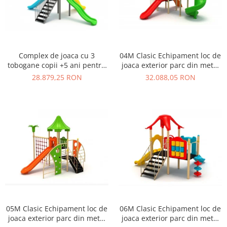
Ghivece de exterior
Ghivece din beton
Stalpi stradali
Stalpi camere video
Complex de joaca cu 3
04M Clasic Echipament loc de
Stalpi / bolarzi de delimitare
tobogane copii +5 ani pentru
joaca exterior parc din metal
pentru trotuar
loc de joaca - 03M
cu Scara 2 Tobogane si
28.879,25 RON
32.088,05 RON
Cismea stradala / gradina
Cataratoare
Tomberoane si Pubele de Gunoi
Magazie pubele / tomberoane
gunoi
Mobilier urban DIZABILITATI
05M Clasic Echipament loc de
06M Clasic Echipament loc de
joaca exterior parc din metal
joaca exterior parc din metal