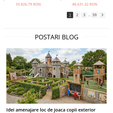
cu 2 Tobogane si Cataratoare
cu 2 Scari 3 Tobogane si 2
55.826,79 RON
86.631,32 RON
Cataratoare
1
2
3
59
...
POSTARI BLOG
Idei amenajare loc de joaca copii exterior