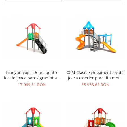
Figurine pe arc
Pardoseli
Echipamente fitness cu Panouri
Leagane pentru copii
Pavele si dale tartan (cauciuc)
Echipamente fitness exterior
Panouri interactive educationale
Tartan turnat
Echipamente fitness pentru batrani
Tobogane exterior
Rastel biciclete
/ adulti
Trambuline exterior
Pergole parcuri
Echipamente fitness pentru copii
Echipamente Terenuri de Sport
Decoratiuni urbane
Cosuri de baschet
Brazi artificiali pentru exterior
Fileu volei / tenis
Decoratiuni de Paste
Mese de Ping Pong
Figurine de craciun pentru exterior
Tobogan copii +5 ani pentru
02M Clasic Echipament loc de
Porti fotbal / handball
Globuri de craciun pentru exterior
loc de joaca parc / gradinita -
joaca exterior parc din metal
Ornamente de craciun pentru
01M
cu Scara 2 Tobogane si
17.969,31 RON
35.938,62 RON
exterior
Cataratoare
Reni de craciun pentru exterior
Foisoare
Mese picnic
Panouri PUBLICITARE