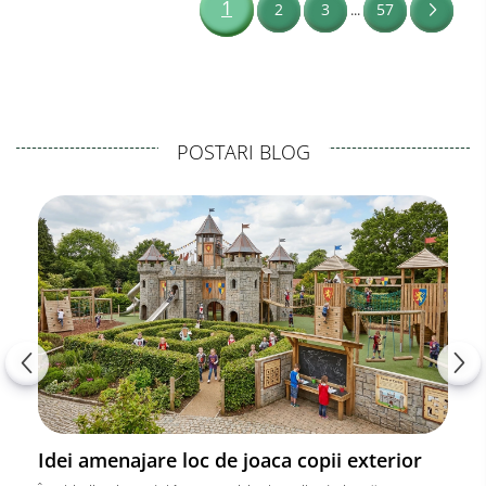
1
2
3
57
...
POSTARI BLOG
Idei amenajare loc de joaca copii exterior