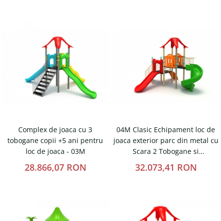
Fileu volei / tenis
Reni de craciun pentru exterior
Mese de Ping Pong
Foisoare
Porti fotbal / handball
Mese picnic
Panouri PUBLICITARE
Ghivece de exterior
Ghivece din beton
Stalpi stradali
Complex de joaca cu 3
04M Clasic Echipament loc de
Stalpi camere video
tobogane copii +5 ani pentru
joaca exterior parc din metal cu
Stalpi / bolarzi de delimitare
loc de joaca - 03M
Scara 2 Tobogane si
pentru trotuar
Cataratoare
28.866,07 RON
32.073,41 RON
Cismea stradala / gradina
Tomberoane si Pubele de
Gunoi