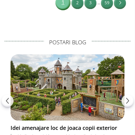
1
2
3
59
...
POSTARI BLOG
Idei amenajare loc de joaca copii exterior