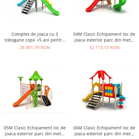
Ghivece de exterior
Ghivece din beton
Stalpi stradali
Stalpi camere video
Complex de joaca cu 3
04M Clasic Echipament loc de
Stalpi / bolarzi de delimitare
tobogane copii +5 ani pentru
joaca exterior parc din metal
pentru trotuar
loc de joaca - 03M
cu Scara 2 Tobogane si
28.901,79 RON
32.113,10 RON
Cismea stradala / gradina
Cataratoare
Tomberoane si Pubele de Gunoi
Magazie pubele / tomberoane
gunoi
Mobilier urban DIZABILITATI
05M Clasic Echipament loc de
06M Clasic Echipament loc de
joaca exterior parc din metal
joaca exterior parc din metal