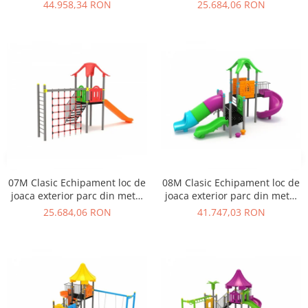
cu Scara Tobogan si
cu Scara 3 Tobogane
44.958,34 RON
25.684,06 RON
Cataratoare
Cataratoare si Activitati
07M Clasic Echipament loc de
08M Clasic Echipament loc de
joaca exterior parc din metal
joaca exterior parc din metal
cu Scara Tobogan si
cu 3 Tobogane si Cataratoare
25.684,06 RON
41.747,03 RON
Cataratoare