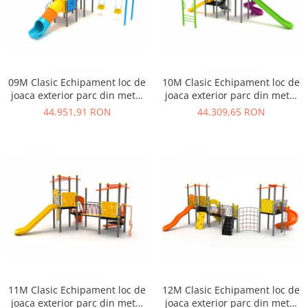
09M Clasic Echipament loc de
10M Clasic Echipament loc de
joaca exterior parc din metal
joaca exterior parc din metal
cu Scara 2 Tobogane 2
cu Scara 3 Tobogane si
44.951,91 RON
44.309,65 RON
Leagane
Cataratoare
11M Clasic Echipament loc de
12M Clasic Echipament loc de
joaca exterior parc din metal
joaca exterior parc din metal