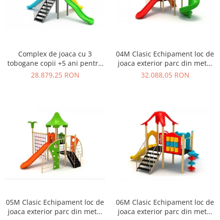
Ghivece de exterior
Ghivece din beton
Stalpi stradali
Stalpi camere video
Complex de joaca cu 3
04M Clasic Echipament loc de
Stalpi / bolarzi de delimitare
tobogane copii +5 ani pentru
joaca exterior parc din metal
pentru trotuar
loc de joaca - 03M
cu Scara 2 Tobogane si
28.879,25 RON
32.088,05 RON
Cismea stradala / gradina
Cataratoare
Tomberoane si Pubele de Gunoi
Magazie pubele / tomberoane
gunoi
Mobilier urban DIZABILITATI
05M Clasic Echipament loc de
06M Clasic Echipament loc de
joaca exterior parc din metal
joaca exterior parc din metal