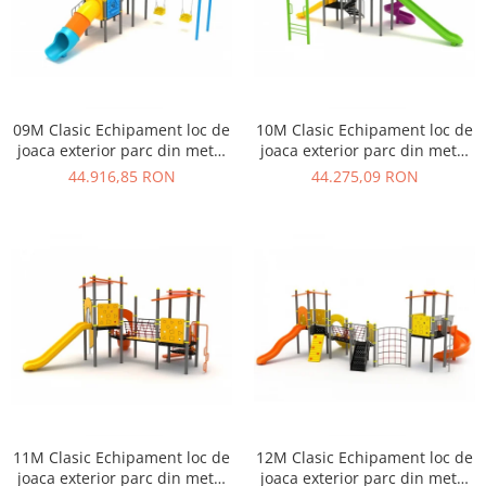
09M Clasic Echipament loc de
10M Clasic Echipament loc de
joaca exterior parc din metal
joaca exterior parc din metal
cu Scara 2 Tobogane 2
cu Scara 3 Tobogane si
44.916,85 RON
44.275,09 RON
Leagane
Cataratoare
11M Clasic Echipament loc de
12M Clasic Echipament loc de
joaca exterior parc din metal
joaca exterior parc din metal