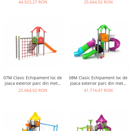
cu Scara Tobogan si
cu Scara 3 Tobogane
44.923,27 RON
25.664,02 RON
Cataratoare
Cataratoare si Activitati
07M Clasic Echipament loc de
08M Clasic Echipament loc de
joaca exterior parc din metal
joaca exterior parc din metal
cu Scara Tobogan si
cu 3 Tobogane si Cataratoare
25.664,02 RON
41.714,47 RON
Cataratoare