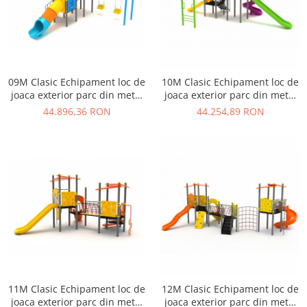
09M Clasic Echipament loc de
10M Clasic Echipament loc de
joaca exterior parc din metal
joaca exterior parc din metal
cu Scara 2 Tobogane 2
cu Scara 3 Tobogane si
44.896,36 RON
44.254,89 RON
Leagane
Cataratoare
11M Clasic Echipament loc de
12M Clasic Echipament loc de
joaca exterior parc din metal
joaca exterior parc din metal