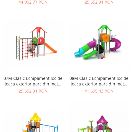
cu Scara Tobogan si
cu Scara 3 Tobogane
44.902,77 RON
25.652,31 RON
Cataratoare
Cataratoare si Activitati
07M Clasic Echipament loc de
08M Clasic Echipament loc de
joaca exterior parc din metal
joaca exterior parc din metal
cu Scara Tobogan si
cu 3 Tobogane si Cataratoare
25.652,31 RON
41.695,43 RON
Cataratoare