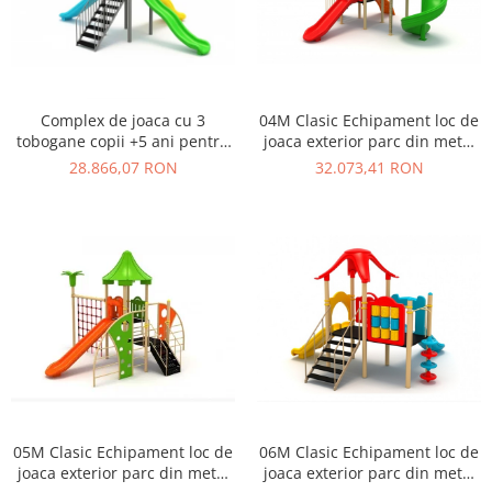
Ghivece de exterior
Ghivece din beton
Stalpi stradali
Stalpi camere video
Complex de joaca cu 3
04M Clasic Echipament loc de
Stalpi / bolarzi de delimitare
tobogane copii +5 ani pentru
joaca exterior parc din metal
pentru trotuar
loc de joaca - 03M
cu Scara 2 Tobogane si
28.866,07 RON
32.073,41 RON
Cismea stradala / gradina
Cataratoare
Tomberoane si Pubele de Gunoi
Magazie pubele / tomberoane
gunoi
Mobilier urban DIZABILITATI
05M Clasic Echipament loc de
06M Clasic Echipament loc de
joaca exterior parc din metal
joaca exterior parc din metal