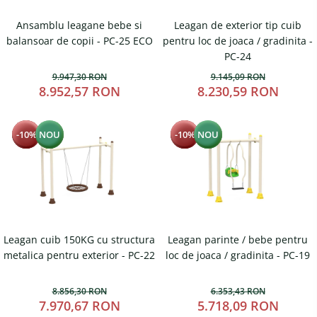
Magazie pubele / tomberoane
gunoi
Ansamblu leagane bebe si
Leagan de exterior tip cuib
Mobilier urban
balansoar de copii - PC-25 ECO
pentru loc de joaca / gradinita -
DIZABILITATI
PC-24
9.947,30 RON
9.145,09 RON
8.952,57 RON
8.230,59 RON
-10%
NOU
-10%
NOU
Leagan cuib 150KG cu structura
Leagan parinte / bebe pentru
metalica pentru exterior - PC-22
loc de joaca / gradinita - PC-19
8.856,30 RON
6.353,43 RON
7.970,67 RON
5.718,09 RON