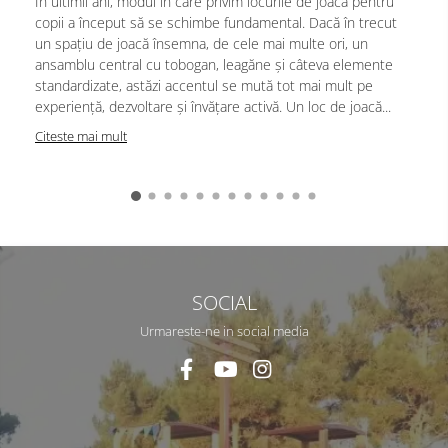
În ultimii ani, modul în care privim locurile de joacă pentru
copii a început să se schimbe fundamental. Dacă în trecut
un spațiu de joacă însemna, de cele mai multe ori, un
ansamblu central cu tobogan, leagăne și câteva elemente
standardizate, astăzi accentul se mută tot mai mult pe
experiență, dezvoltare și învățare activă. Un loc de joacă...
Citeste mai mult
SOCIAL
Urmareste-ne in social media