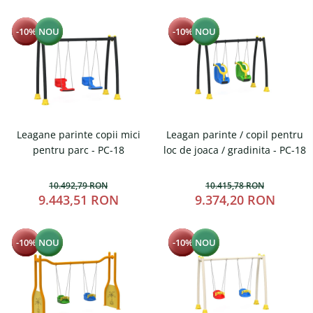
-10%
NOU
-10%
NOU
Leagane parinte copii mici
Leagan parinte / copil pentru
pentru parc - PC-18
loc de joaca / gradinita - PC-18
10.492,79 RON
10.415,78 RON
9.443,51 RON
9.374,20 RON
-10%
NOU
-10%
NOU