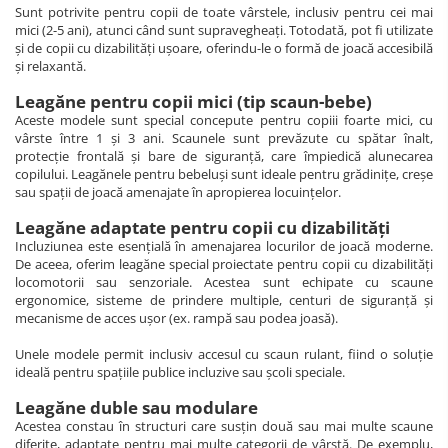
Sunt potrivite pentru copii de toate vârstele, inclusiv pentru cei mai
mici (2-5 ani), atunci când sunt supravegheați. Totodată, pot fi utilizate
și de copii cu dizabilități ușoare, oferindu-le o formă de joacă accesibilă
și relaxantă.
Leagăne pentru copii mici (tip scaun-bebe)
Aceste modele sunt special concepute pentru copiii foarte mici, cu
vârste între 1 și 3 ani. Scaunele sunt prevăzute cu spătar înalt,
protecție frontală și bare de siguranță, care împiedică alunecarea
copilului. Leagănele pentru bebeluși sunt ideale pentru grădinițe, creșe
sau spații de joacă amenajate în apropierea locuințelor.
Leagăne adaptate pentru copii cu dizabilități
Incluziunea este esențială în amenajarea locurilor de joacă moderne.
De aceea, oferim leagăne special proiectate pentru copii cu dizabilități
locomotorii sau senzoriale. Acestea sunt echipate cu scaune
ergonomice, sisteme de prindere multiple, centuri de siguranță și
mecanisme de acces ușor (ex. rampă sau podea joasă).
Unele modele permit inclusiv accesul cu scaun rulant, fiind o soluție
ideală pentru spațiile publice incluzive sau școli speciale.
Leagăne duble sau modulare
Acestea constau în structuri care susțin două sau mai multe scaune
diferite, adaptate pentru mai multe categorii de vârstă. De exemplu,