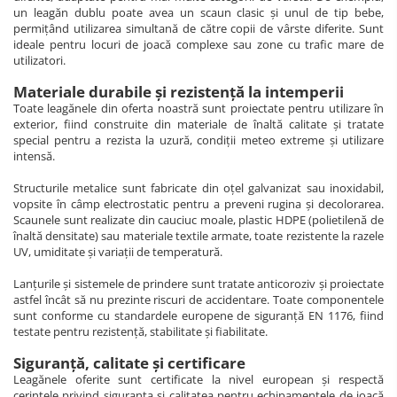
un leagăn dublu poate avea un scaun clasic și unul de tip bebe,
permițând utilizarea simultană de către copii de vârste diferite. Sunt
ideale pentru locuri de joacă complexe sau zone cu trafic mare de
utilizatori.
Materiale durabile și rezistență la intemperii
Toate leagănele din oferta noastră sunt proiectate pentru utilizare în
exterior, fiind construite din materiale de înaltă calitate și tratate
special pentru a rezista la uzură, condiții meteo extreme și utilizare
intensă.
Structurile metalice sunt fabricate din oțel galvanizat sau inoxidabil,
vopsite în câmp electrostatic pentru a preveni rugina și decolorarea.
Scaunele sunt realizate din cauciuc moale, plastic HDPE (polietilenă de
înaltă densitate) sau materiale textile armate, toate rezistente la razele
UV, umiditate și variații de temperatură.
Lanțurile și sistemele de prindere sunt tratate anticoroziv și proiectate
astfel încât să nu prezinte riscuri de accidentare. Toate componentele
sunt conforme cu standardele europene de siguranță EN 1176, fiind
testate pentru rezistență, stabilitate și fiabilitate.
Siguranță, calitate și certificare
Leagănele oferite sunt certificate la nivel european și respectă
cerințele privind siguranța și calitatea pentru echipamentele de joacă