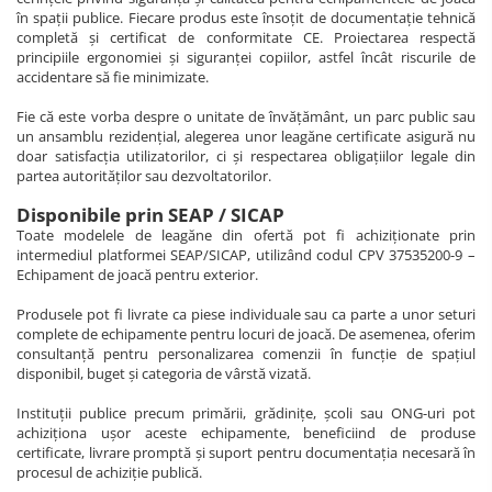
în spații publice. Fiecare produs este însoțit de documentație tehnică
completă și certificat de conformitate CE. Proiectarea respectă
principiile ergonomiei și siguranței copiilor, astfel încât riscurile de
accidentare să fie minimizate.
Fie că este vorba despre o unitate de învățământ, un parc public sau
un ansamblu rezidențial, alegerea unor leagăne certificate asigură nu
doar satisfacția utilizatorilor, ci și respectarea obligațiilor legale din
partea autorităților sau dezvoltatorilor.
Disponibile prin SEAP / SICAP
Toate modelele de leagăne din ofertă pot fi achiziționate prin
intermediul platformei SEAP/SICAP, utilizând codul CPV 37535200-9 –
Echipament de joacă pentru exterior.
Produsele pot fi livrate ca piese individuale sau ca parte a unor seturi
complete de echipamente pentru locuri de joacă. De asemenea, oferim
consultanță pentru personalizarea comenzii în funcție de spațiul
disponibil, buget și categoria de vârstă vizată.
Instituții publice precum primării, grădinițe, școli sau ONG-uri pot
achiziționa ușor aceste echipamente, beneficiind de produse
certificate, livrare promptă și suport pentru documentația necesară în
procesul de achiziție publică.