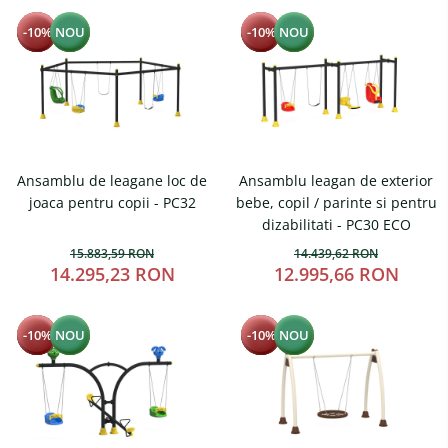
Fileu volei / tenis
Reni de craciun pentru exterior
-10%
NOU
-10%
NOU
Mese de Ping Pong
Foisoare
Porti fotbal / handball
Mese picnic
Panouri PUBLICITARE
Ghivece de exterior
Ansamblu de leagane loc de
Ansamblu leagan de exterior
Ghivece din beton
joaca pentru copii - PC32
bebe, copil / parinte si pentru
dizabilitati - PC30 ECO
Stalpi stradali
15.883,59 RON
14.439,62 RON
Stalpi camere video
14.295,23 RON
12.995,66 RON
Stalpi / bolarzi de delimitare
pentru trotuar
-10%
NOU
-10%
NOU
Cismea stradala / gradina
Tomberoane si Pubele de
Gunoi