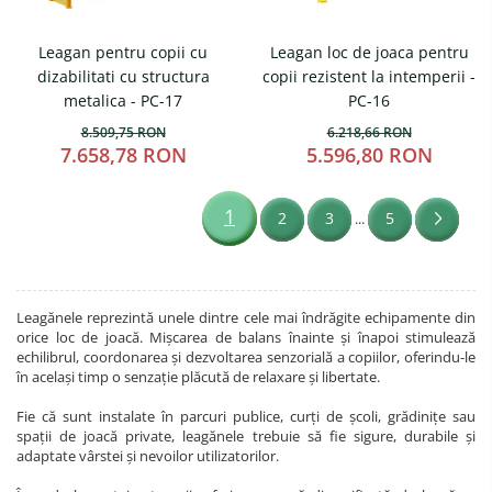
Leagan pentru copii cu
Leagan loc de joaca pentru
dizabilitati cu structura
copii rezistent la intemperii -
metalica - PC-17
PC-16
8.509,75 RON
6.218,66 RON
7.658,78 RON
5.596,80 RON
1
2
3
5
...
Leagănele reprezintă unele dintre cele mai îndrăgite echipamente din
orice loc de joacă. Mișcarea de balans înainte și înapoi stimulează
echilibrul, coordonarea și dezvoltarea senzorială a copiilor, oferindu-le
în același timp o senzație plăcută de relaxare și libertate.
Fie că sunt instalate în parcuri publice, curți de școli, grădinițe sau
spații de joacă private, leagănele trebuie să fie sigure, durabile și
adaptate vârstei și nevoilor utilizatorilor.