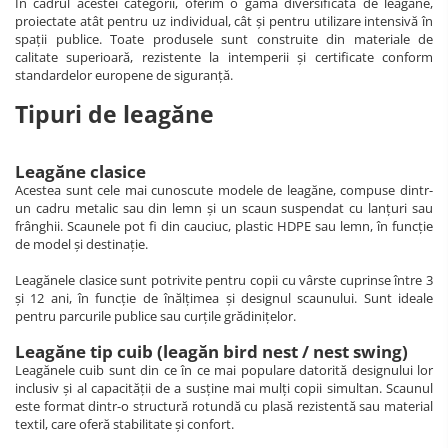
În cadrul acestei categorii, oferim o gamă diversificată de leagăne,
proiectate atât pentru uz individual, cât și pentru utilizare intensivă în
spații publice. Toate produsele sunt construite din materiale de
calitate superioară, rezistente la intemperii și certificate conform
standardelor europene de siguranță.
Tipuri de leagăne
Leagăne clasice
Acestea sunt cele mai cunoscute modele de leagăne, compuse dintr-
un cadru metalic sau din lemn și un scaun suspendat cu lanțuri sau
frânghii. Scaunele pot fi din cauciuc, plastic HDPE sau lemn, în funcție
de model și destinație.
Leagănele clasice sunt potrivite pentru copii cu vârste cuprinse între 3
și 12 ani, în funcție de înălțimea și designul scaunului. Sunt ideale
pentru parcurile publice sau curțile grădinițelor.
Leagăne tip cuib (leagăn bird nest / nest swing)
Leagănele cuib sunt din ce în ce mai populare datorită designului lor
inclusiv și al capacității de a susține mai mulți copii simultan. Scaunul
este format dintr-o structură rotundă cu plasă rezistentă sau material
textil, care oferă stabilitate și confort.