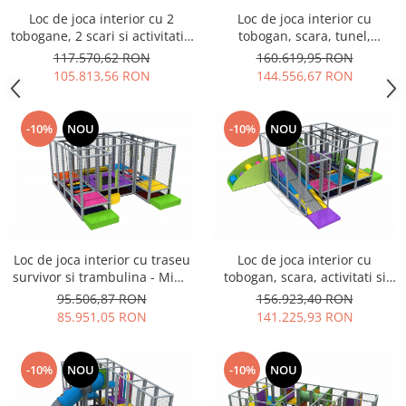
Loc de joca interior cu 2
Loc de joca interior cu
tobogane, 2 scari si activitati -
tobogan, scara, tunel,
Mim-3004
activitati si trambulina - Mim-
117.570,62 RON
160.619,95 RON
3006
105.813,56 RON
144.556,67 RON
-10%
NOU
-10%
NOU
Loc de joca interior cu traseu
Loc de joca interior cu
survivor si trambulina - Mim-
tobogan, scara, activitati si
3007
survivor - Mim-3008
95.506,87 RON
156.923,40 RON
85.951,05 RON
141.225,93 RON
-10%
NOU
-10%
NOU