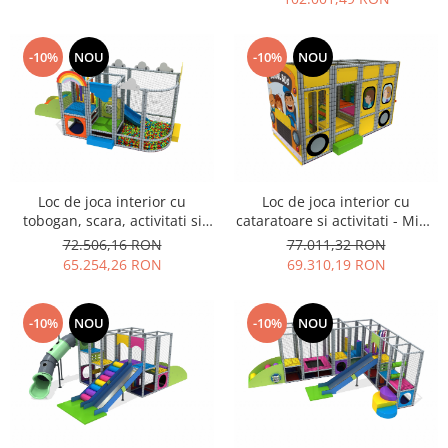
Ghivece de exterior
Ghivece din beton
-10%
NOU
-10%
NOU
Stalpi stradali
Stalpi camere video
Stalpi / bolarzi de delimitare
pentru trotuar
Cismea stradala / gradina
Tomberoane si Pubele de Gunoi
Loc de joca interior cu
Loc de joca interior cu
tobogan, scara, activitati si
cataratoare si activitati - Mim-
Magazie pubele / tomberoane
piscina cu bile - Mim-3001
3003
72.506,16 RON
77.011,32 RON
gunoi
65.254,26 RON
69.310,19 RON
Mobilier urban DIZABILITATI
-10%
NOU
-10%
NOU