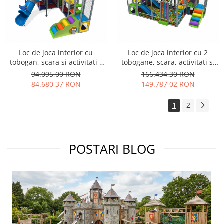
Loc de joca interior cu
Loc de joca interior cu 2
tobogan, scara si activitati -
tobogane, scara, activitati si
Mim-3009
piscina cu bile - Mim-3010
94.095,00 RON
166.434,30 RON
84.680,37 RON
149.787,02 RON
1
2
POSTARI BLOG