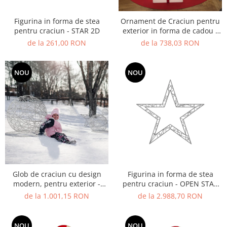
Ghivece de exterior
Ghivece din beton
Figurina in forma de stea
Ornament de Craciun pentru
pentru craciun - STAR 2D
exterior in forma de cadou -
Stalpi stradali
MERRY CUBO
de la 261,00 RON
de la 738,03 RON
Stalpi camere video
Stalpi / bolarzi de delimitare
pentru trotuar
NOU
NOU
Cismea stradala / gradina
Tomberoane si Pubele de Gunoi
Magazie pubele / tomberoane
gunoi
Mobilier urban DIZABILITATI
Glob de craciun cu design
Figurina in forma de stea
modern, pentru exterior -
pentru craciun - OPEN STAR
GLOBUS 3D
2D
de la 1.001,15 RON
de la 2.988,70 RON
NOU
NOU