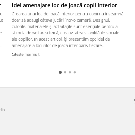
r
Idei amenajare loc de joacă copii interior
ru
Crearea unui loc de joacă interior pentru copii nu înseamnă
ut
doar să adaugi câteva jucării într-o cameră. Designul,
culorile, materialele și activitățile sunt esențiale pentru a
te
stimula dezvoltarea fizică, creativitatea și abilitățile sociale
ale copiilor. În acest articol, îți prezentăm opt idei de
.
amenajare a locurilor de joacă interioare, fiecare...
Citeste mai mult
dia