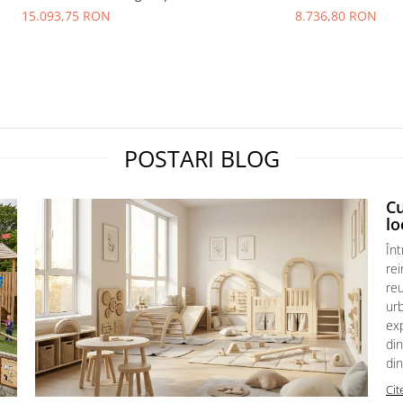
8.736,80 RON
15.093,75 RON
POSTARI BLOG
C
lo
Înt
re
reu
urb
exp
din
din
Cit