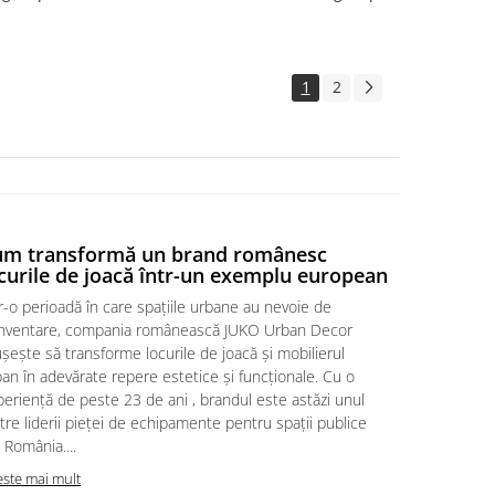
1
2
um transformă un brand românesc
REGLEMEN
curile de joacă într-un exemplu european
locurile 
r-o perioadă în care spațiile urbane au nevoie de
Reglementări
inventare, compania românească JUKO Urban Decor
execuția unu
șește să transforme locurile de joacă și mobilierul
dar adesea i
an în adevărate repere estetice și funcționale. Cu o
siguranță. A
eriență de peste 23 de ani , brandul este astăzi unul
obstacole di
tre liderii pieței de echipamente pentru spații publice
protecția copi
 România....
Citeste mai m
este mai mult