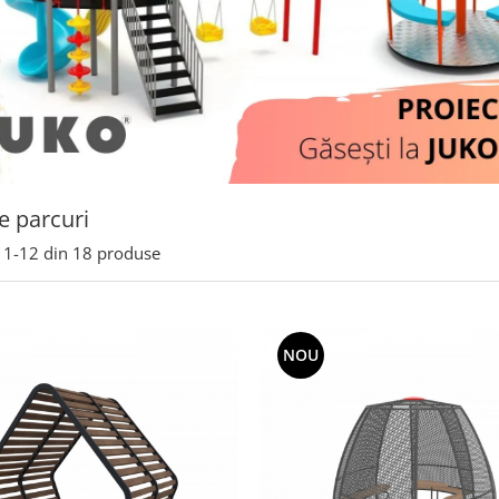
e parcuri
1-
12
din
18
produse
NOU