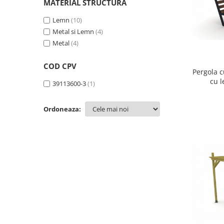
Ghivece de exterior
MATERIAL STRUCTURA
Ghivece din beton
Lemn
(10)
Stalpi stradali
Metal si Lemn
(4)
Metal
(4)
Stalpi camere video
Stalpi / bolarzi de delimitare
COD CPV
pentru trotuar
Pergola c
cu 
Cismea stradala / gradina
39113600-3
(1)
Tomberoane si Pubele de Gunoi
Ordoneaza:
Magazie pubele / tomberoane
gunoi
Mobilier urban DIZABILITATI