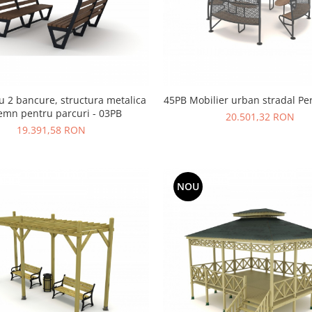
u 2 bancure, structura metalica
45PB Mobilier urban stradal Pe
lemn pentru parcuri - 03PB
20.501,32 RON
19.391,58 RON
NOU