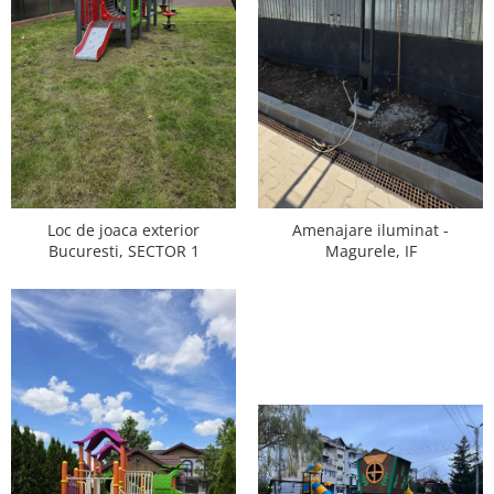
Ghivece de exterior
Ghivece din beton
Stalpi stradali
Stalpi camere video
Stalpi / bolarzi de delimitare
pentru trotuar
Cismea stradala / gradina
Tomberoane si Pubele de Gunoi
Loc de joaca exterior
Amenajare iluminat -
Magazie pubele / tomberoane
Bucuresti, SECTOR 1
Magurele, IF
gunoi
Mobilier urban DIZABILITATI