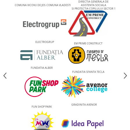
DIRECTIA GENERALA DE
COMUNA VICOVU DE JOS
COMUNA VLADESTI
ASISTENTA SOCIALA
SI PROTECTIA COPILULUI SECTOR 1
ELECTROGRUP
EM PRIME CONSTRUCT
FUNDATIA ALBER
FUNDATIA SFANTA TECLA
GRADINITA AVENOR
FUN SHOP PARK