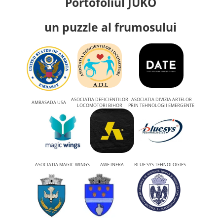
Portofoliul JUKO
un puzzle al frumosului
ASOCIATIA DEFICIENTILOR
ASOCIATIA DIVIZIA ARTELOR
AMBASADA USA
LOCOMOTORI BIHOR
PRIN TEHNOLOGII EMERGENTE
ASOCIATIA MAGIC WINGS
AWE INFRA
BLUE SYS TEHNOLOGIES