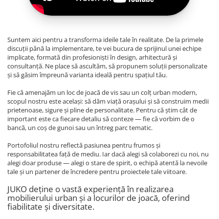
Suntem aici pentru a transforma ideile tale în realitate. De la primele
discuții până la implementare, te vei bucura de sprijinul unei echipe
implicate, formată din profesioniști în design, arhitectură și
consultanță. Ne place să ascultăm, să propunem soluții personalizate
și să găsim împreună varianta ideală pentru spațiul tău.
Fie că amenajăm un loc de joacă de vis sau un colț urban modern,
scopul nostru este același: să dăm viață orașului și să construim medii
prietenoase, sigure și pline de personalitate. Pentru că știm cât de
important este ca fiecare detaliu să conteze — fie că vorbim de o
bancă, un coș de gunoi sau un întreg parc tematic.
Portofoliul nostru reflectă pasiunea pentru frumos și
responsabilitatea față de mediu. Iar dacă alegi să colaborezi cu noi, nu
alegi doar produse — alegi o stare de spirit, o echipă atentă la nevoile
tale și un partener de încredere pentru proiectele tale viitoare.
JUKO deține o vastă experiență în realizarea
mobilierului urban și a locurilor de joacă, oferind
fiabilitate și diversitate.