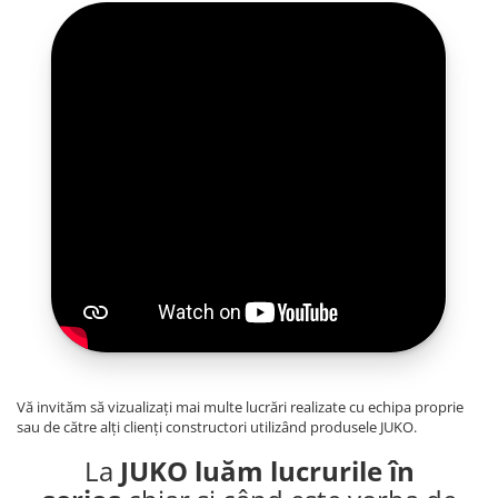
Vă invităm să vizualizați mai multe lucrări realizate cu echipa proprie
sau de către alți clienți constructori utilizând produsele JUKO.
La
JUKO luăm lucrurile în