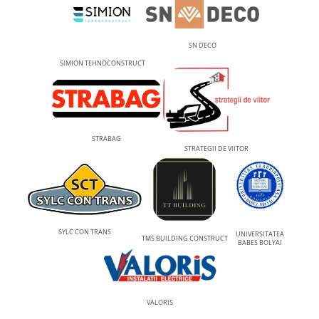
SN DECO
SIMION TEHNOCONSTRUCT
STRABAG
STRATEGII DE VIITOR
SYLC CON TRANS
UNIVERSITATEA
TMS BUILDING CONSTRUCT
BABES BOLYAI
VALORIS