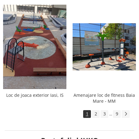
Amenajare loc de fitness Baia
Loc de joaca exterior Iasi, IS
Mare - MM
1
2
3
9
...