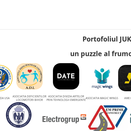
Portofoliul JU
un puzzle al frum
ASOCIATIA DEFICIENTILOR
ASOCIATIA DIVIZIA ARTELOR
DA USA
ASOCIATIA MAGIC WINGS
AWE 
LOCOMOTORI BIHOR
PRIN TEHNOLOGII EMERGENTE