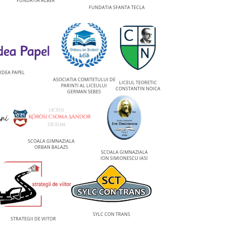
FUNDATIA ALBER
FUNDATIA SFANTA TECLA
IDEA PAPEL
ASOCIATIA COMITETULUI DE
LICEUL TEORETIC
PARINTI AL LICEULUI
CONSTANTIN NOICA
GERMAN SEBES
SCOALA GIMNAZIALA
ORBAN BALAZS
SCOALA GIMNAZIALA
ION SIMIONESCU IASI
SYLC CON TRANS
STRATEGII DE VIITOR