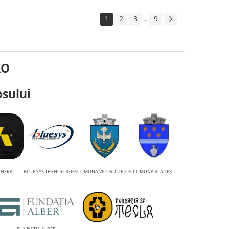
1
2
3
9
...
KO
osului
INFRA
BLUE SYS TEHNOLOGIES
COMUNA VICOVU DE JOS
COMUNA VLADESTI