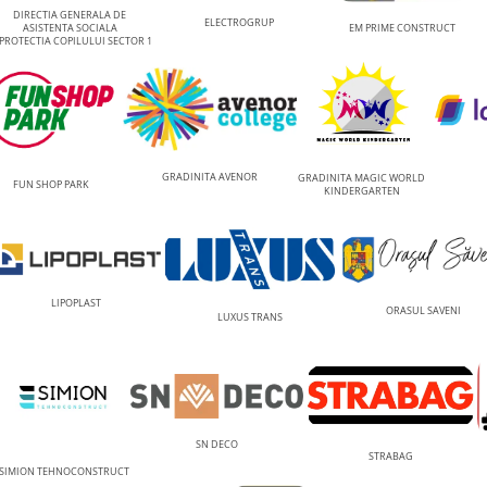
DIRECTIA GENERALA DE
ELECTROGRUP
ASISTENTA SOCIALA
EM PRIME CONSTRUCT
 PROTECTIA COPILULUI SECTOR 1
GRADINITA AVENOR
GRADINITA MAGIC WORLD
FUN SHOP PARK
KINDERGARTEN
LIPOPLAST
ORASUL SAVENI
LUXUS TRANS
SN DECO
STRABAG
SIMION TEHNOCONSTRUCT