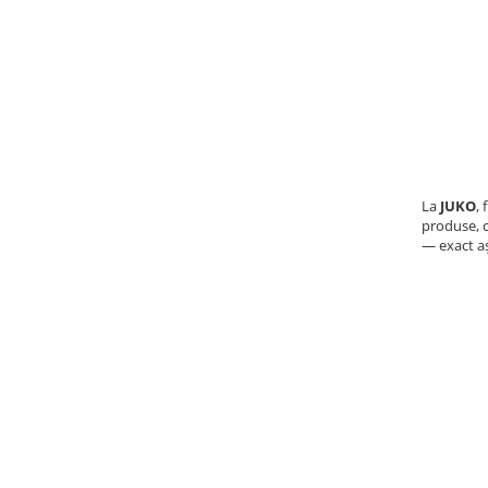
La
JUKO
,
produse, c
— exact aș