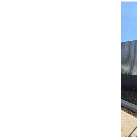
Ghivece de exterior
Ghivece din beton
Stalpi stradali
Stalpi camere video
Stalpi / bolarzi de delimitare
pentru trotuar
Cismea stradala / gradina
Tomberoane si Pubele de Gunoi
Magazie pubele / tomberoane
gunoi
Mobilier urban DIZABILITATI