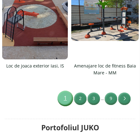
Loc de joaca exterior Iasi, IS
Amenajare loc de fitness Baia
Mare - MM
1
2
3
9
...
Portofoliul JUKO