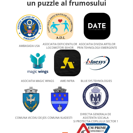
un puzzle al frumosului
ASOCIATIA DEFICIENTILOR
ASOCIATIA DIVIZIA ARTELOR
AMBASADA USA
LOCOMOTORI BIHOR
PRIN TEHNOLOGII EMERGENTE
ASOCIATIA MAGIC WINGS
AWE INFRA
BLUE SYS TEHNOLOGIES
DIRECTIA GENERALA DE
COMUNA VICOVU DE JOS
COMUNA VLADESTI
ASISTENTA SOCIALA
SI PROTECTIA COPILULUI SECTOR 1