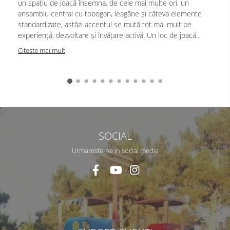
un spațiu de joacă însemna, de cele mai multe ori, un
ansamblu central cu tobogan, leagăne și câteva elemente
standardizate, astăzi accentul se mută tot mai mult pe
experiență, dezvoltare și învățare activă. Un loc de joacă...
Citeste mai mult
SOCIAL
Urmareste-ne in social media