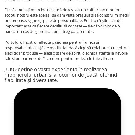
Fie că amenajăm un loc de joacă de vis sau un colț urban modern,
scopul nostru este același: să dăm viață orașului și să construim medii
prietenoase, sigure și pline de personalitate. Pentru că știm cât de
important este ca fiecare detaliu să conteze — fie că vorbim de o
bancă, un coș de gunoi sau un întreg parc tematic.
Portofoliul nostru reflectă pasiunea pentru frumos și
responsabilitatea față de mediu. Iar dacă alegi să colaborezi cu noi, nu
alegi doar produse — alegi o stare de spirit, o echipă atentă la nevoile
tale și un partener de încredere pentru proiectele tale viitoare.
JUKO deține o vastă experiență în realizarea
mobilierului urban și a locurilor de joacă, oferind
fiabilitate și diversitate.