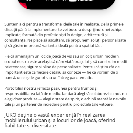
Suntem aici pentru a transforma ideile tale în realitate. De la primele
discuții până la implementare, te vei bucura de sprijinul unei echipe
implicate, formată din profesioniști în design, arhitectură și
consultanță. Ne place să ascultăm, să propunem soluții personalizate
și să găsim împreună varianta ideală pentru spațiul tău.
Fie că amenajăm un loc de joacă de vis sau un colț urban modern,
scopul nostru este același: să dăm viață orașului și să construim medii
prietenoase, sigure și pline de personalitate. Pentru că știm cât de
important este ca fiecare detaliu să conteze — fie că vorbim de o
bancă, un coș de gunoi sau un întreg parc tematic.
Portofoliul nostru reflectă pasiunea pentru frumos și
responsabilitatea față de mediu. Iar dacă alegi să colaborezi cu noi, nu
alegi doar produse — alegi o stare de spirit, o echipă atentă la nevoile
tale și un partener de încredere pentru proiectele tale viitoare.
JUKO deține o vastă experiență în realizarea
mobilierului urban și a locurilor de joacă, oferind
fiabilitate și diversitate.