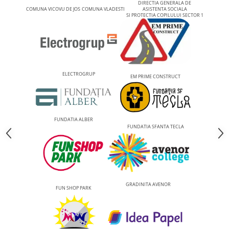
DIRECTIA GENERALA DE
COMUNA VICOVU DE JOS
COMUNA VLADESTI
ASISTENTA SOCIALA
SI PROTECTIA COPILULUI SECTOR 1
ELECTROGRUP
EM PRIME CONSTRUCT
FUNDATIA ALBER
FUNDATIA SFANTA TECLA
GRADINITA AVENOR
FUN SHOP PARK