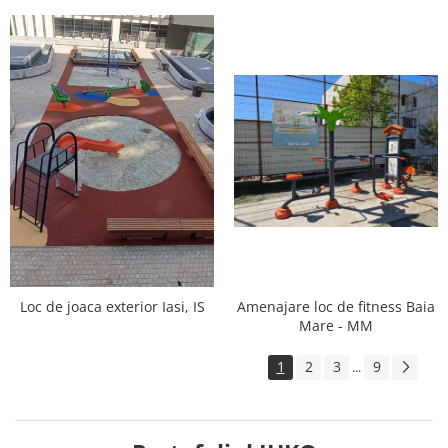
Amenajare loc de fitness Baia
Loc de joaca exterior Iasi, IS
Mare - MM
1
2
3
9
...