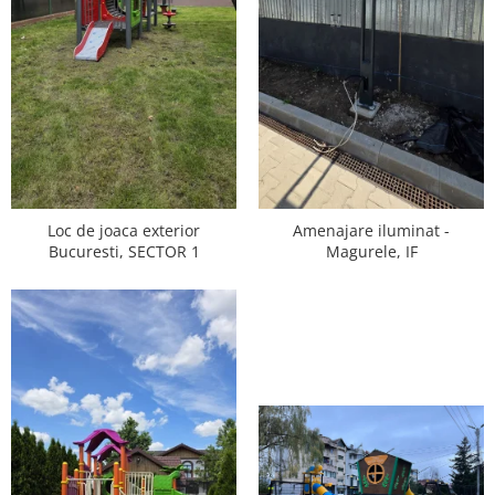
Ghivece de exterior
Ghivece din beton
Stalpi stradali
Stalpi camere video
Stalpi / bolarzi de delimitare
pentru trotuar
Cismea stradala / gradina
Tomberoane si Pubele de Gunoi
Loc de joaca exterior
Amenajare iluminat -
Magazie pubele / tomberoane
Bucuresti, SECTOR 1
Magurele, IF
gunoi
Mobilier urban DIZABILITATI