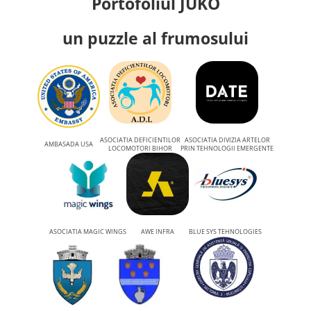
Portofoliul JUKO
un puzzle al frumosului
ASOCIATIA DEFICIENTILOR
ASOCIATIA DIVIZIA ARTELOR
AMBASADA USA
LOCOMOTORI BIHOR
PRIN TEHNOLOGII EMERGENTE
ASOCIATIA MAGIC WINGS
AWE INFRA
BLUE SYS TEHNOLOGIES