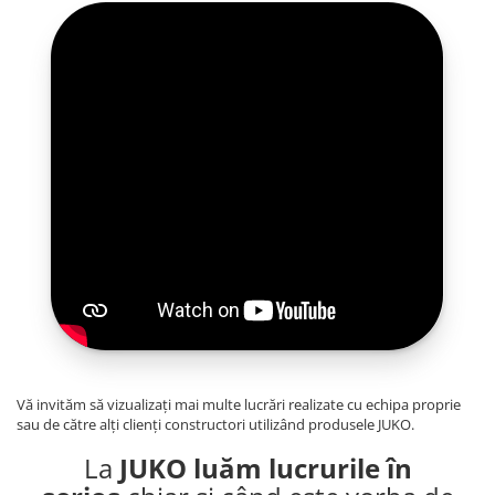
Vă invităm să vizualizați mai multe lucrări realizate cu echipa proprie
sau de către alți clienți constructori utilizând produsele JUKO.
La
JUKO luăm lucrurile în