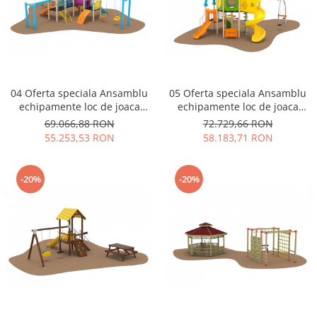
04 Oferta speciala Ansamblu
05 Oferta speciala Ansamblu
echipamente loc de joaca
echipamente loc de joaca
Scara 2 Tobogane 3
Scara 2 Tobogane 2
69.066,88 RON
72.729,66 RON
Cataratoare Figurina arc
Cataratoare Carusel arc
55.253,53 RON
58.183,71 RON
Carusel
Bancuta si Leagan
-20%
-20%