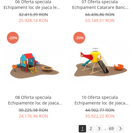
06 Oferta speciala
07 Oferta speciala
Echipament loc de joaca lemn
Echipament Catarare Banca
Scara Tobogan Balansoar
Foisor si Rastel Biciclete
32.413,39 RON
66.436,86 RON
Cataratoare si Masa Picnic
25.928,14 RON
53.149,51 RON
-20%
-20%
08 Oferta speciala
10 Oferta speciala
Echipamente loc de joaca
Echipamente loc de joaca
Tobogan Cataratoare Figurina
Elicopter Scara Tobogane
30.225,98 RON
44.902,77 RON
arc Balansoar arc si
Figurina arc si Carusel
24.176,94 RON
35.922,22 RON
Tranbulina
1
2
3
69
...