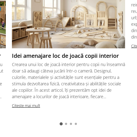
re
reu
urb
exp
din
din
Cit
r
Idei amenajare loc de joacă copii interior
ru
Crearea unui loc de joacă interior pentru copii nu înseamnă
ut
doar să adaugi câteva jucării într-o cameră. Designul,
culorile, materialele și activitățile sunt esențiale pentru a
te
stimula dezvoltarea fizică, creativitatea și abilitățile sociale
ale copiilor. În acest articol, îți prezentăm opt idei de
.
amenajare a locurilor de joacă interioare, fiecare...
Citeste mai mult