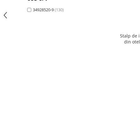
34928520-9
(130)
Stalp de 
din ote