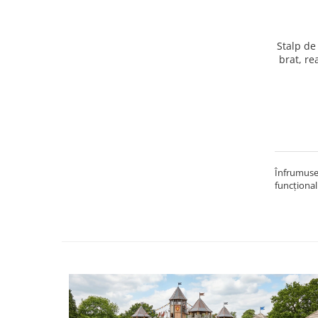
Stalp de
brat, re
Înfrumuseț
funcțional