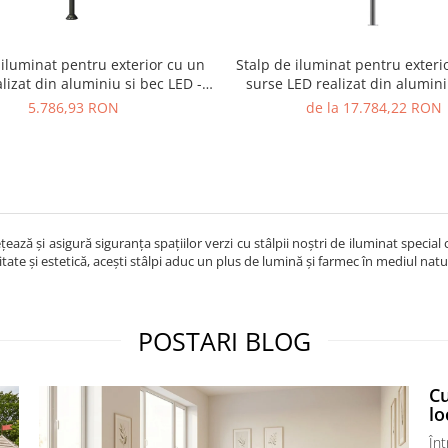
 iluminat pentru exterior cu un
Stalp de iluminat pentru exterio
alizat din aluminiu si bec LED -
surse LED realizat din alumin
A4010
5.786,93 RON
de la 17.784,22 RON
ează și asigură siguranța spațiilor verzi cu stâlpii noștri de iluminat specia
itate și estetică, acești stâlpi aduc un plus de lumină și farmec în mediul natur
POSTARI BLOG
C
lo
Înt