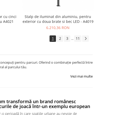
r cu cinci
Stalp de iluminat din aluminiu, pentru
iu A4021
exterior cu doua brate si bec LED - A4019
6.210,36 RON
1
2
3
11
...
l concepuți pentru parcuri. Oferind o combinație perfectă între
al al parcului tău.
Vezi mai multe
um transformă un brand românesc
REGLEMEN
curile de joacă într-un exemplu european
locurile 
r-o perioadă în care spațiile urbane au nevoie de
Reglementări