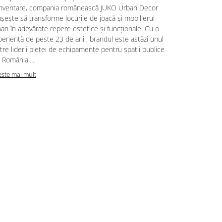
inventare, compania românească JUKO Urban Decor
execuția unu
șește să transforme locurile de joacă și mobilierul
dar adesea i
an în adevărate repere estetice și funcționale. Cu o
siguranță. A
eriență de peste 23 de ani , brandul este astăzi unul
obstacole di
tre liderii pieței de echipamente pentru spații publice
protecția copi
 România....
Citeste mai m
este mai mult