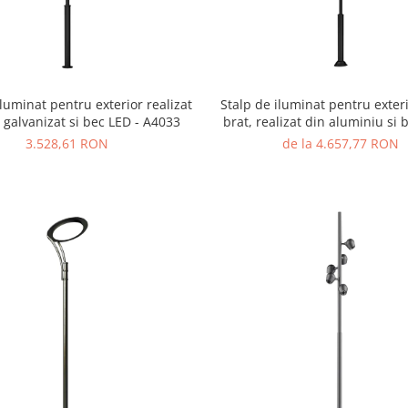
iluminat pentru exterior realizat
Stalp de iluminat pentru exter
l galvanizat si bec LED - A4033
brat, realizat din aluminiu si 
A4015
3.528,61 RON
de la 4.657,77 RON