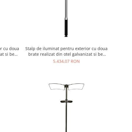
or cu doua
Stalp de iluminat pentru exterior cu doua
at si bec
brate realizat din otel galvanizat si bec
LED - A4038
5.434,07 RON