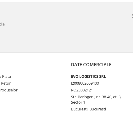
dia
DATE COMERCIALE
 Plata
EVO LOGISTICS SRL
e Retur
J2008002659400
Produselor
RO23302121
Str. Barlogeni, nr. 38-40, et. 3,
Sector 1
Bucuresti, Bucuresti