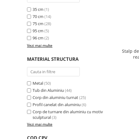
Ghivece de exterior
35 cm
(1)
Ghivece din beton
70 cm
(14)
Stalpi stradali
75 cm
(28)
Stalpi camere video
95 cm
(5)
Stalpi / bolarzi de delimitare
96 cm
(2)
pentru trotuar
Vezi mai multe
Stalp de
Cismea stradala / gradina
re
MATERIAL STRUCTURA
Tomberoane si Pubele de Gunoi
Magazie pubele / tomberoane
gunoi
Metal
(50)
Mobilier urban DIZABILITATI
Tub din Aluminiu
(44)
Corp din aluminiu turnat
(25)
Profil canelat din aluminiu
(6)
Corp de turnare din aluminiu cu motiv
sculptural
(3)
Vezi mai multe
COD CPV