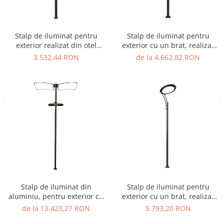
Stalp de iluminat pentru
Stalp de iluminat pentru
exterior realizat din otel
exterior cu un brat, realizat
galvanizat si bec LED - A4033
din aluminiu si bec LED -
3.532,44 RON
de la 4.662,82 RON
A4015
Stalp de iluminat din
Stalp de iluminat pentru
aluminiu, pentru exterior cu
exterior cu un brat, realizat
doua brate si bec LED - A4012
din aluminiu si bec LED -
de la 13.423,27 RON
5.793,20 RON
A4010