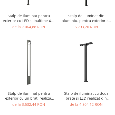
Figurine pe arc
Pardoseli
Echipamente fitness cu Panouri
Leagane pentru copii
Pavele si dale tartan (cauciuc)
Echipamente fitness exterior
Panouri interactive educationale
Stalp de iluminat pentru
Stalp de iluminat din
Tartan turnat
Echipamente fitness pentru batrani
exterior cu LED si inaltime 400
aluminiu, pentru exterior cu
Tobogane exterior
Rastel biciclete
/ adulti
cm - A4011
doua brate si bec LED - A4005
de la 7.064,88 RON
5.793,20 RON
Trambuline exterior
Pergole parcuri
Echipamente fitness pentru copii
Echipamente Terenuri de Sport
Decoratiuni urbane
Cosuri de baschet
Brazi artificiali pentru exterior
Fileu volei / tenis
Decoratiuni de Paste
Mese de Ping Pong
Figurine de craciun pentru exterior
Porti fotbal / handball
Globuri de craciun pentru exterior
Ornamente de craciun pentru
exterior
Reni de craciun pentru exterior
Foisoare
Stalp de iluminat pentru
Stalp de iluminat cu doua
exterior cu un brat, realizat
brate si LED realizat din
Mese picnic
din aluminiu si bec LED -
aluminiu A4003
de la 3.532,44 RON
de la 4.804,12 RON
A4004
Panouri PUBLICITARE