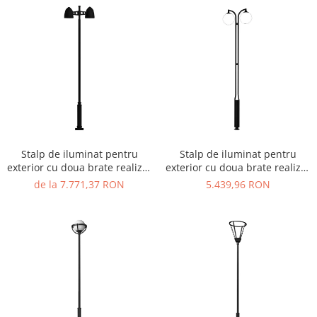
Ghivece de exterior
Ghivece din beton
Stalpi stradali
Stalpi camere video
Stalpi / bolarzi de delimitare
pentru trotuar
Cismea stradala / gradina
Tomberoane si Pubele de Gunoi
Stalp de iluminat pentru
Stalp de iluminat pentru
Magazie pubele / tomberoane
exterior cu doua brate realizat
exterior cu doua brate realizat
gunoi
din otel galvanizat si bec LED -
din otel galvanizat si bec LED -
de la 7.771,37 RON
5.439,96 RON
Mobilier urban DIZABILITATI
A4040
A4038