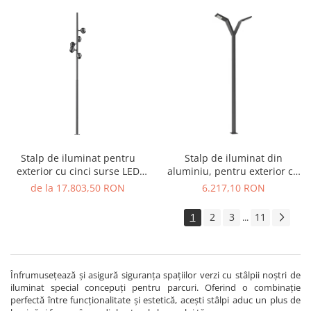
Stalp de iluminat pentru
Stalp de iluminat din
exterior cu cinci surse LED
aluminiu, pentru exterior cu
realizat din aluminiu A4021
doua brate si bec LED - A4019
de la 17.803,50 RON
6.217,10 RON
1
2
3
11
...
Înfrumusețează și asigură siguranța spațiilor verzi cu stâlpii noștri de
iluminat special concepuți pentru parcuri. Oferind o combinație
perfectă între funcționalitate și estetică, acești stâlpi aduc un plus de