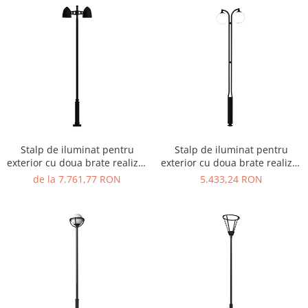
Ghivece de exterior
Ghivece din beton
Stalpi stradali
Stalpi camere video
Stalpi / bolarzi de delimitare
pentru trotuar
Cismea stradala / gradina
Tomberoane si Pubele de Gunoi
Stalp de iluminat pentru
Stalp de iluminat pentru
Magazie pubele / tomberoane
exterior cu doua brate realizat
exterior cu doua brate realizat
gunoi
din otel galvanizat si bec LED -
din otel galvanizat si bec LED -
de la 7.761,77 RON
5.433,24 RON
Mobilier urban DIZABILITATI
A4040
A4038