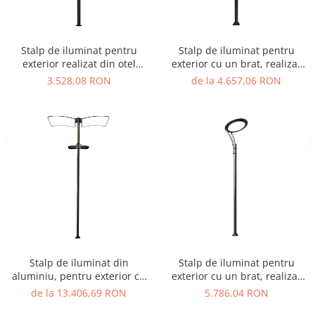
Stalp de iluminat pentru
Stalp de iluminat pentru
exterior realizat din otel
exterior cu un brat, realizat
galvanizat si bec LED - A4033
din aluminiu si bec LED -
3.528,08 RON
de la 4.657,06 RON
A4015
Stalp de iluminat din
Stalp de iluminat pentru
aluminiu, pentru exterior cu
exterior cu un brat, realizat
doua brate si bec LED - A4012
din aluminiu si bec LED -
de la 13.406,69 RON
5.786,04 RON
A4010