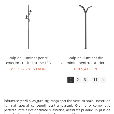
Stalp de iluminat pentru
Stalp de iluminat din
exterior cu cinci surse LED
aluminiu, pentru exterior cu
realizat din aluminiu A4021
doua brate si bec LED - A4019
de la 17.781,50 RON
6.209,41 RON
1
2
3
11
...
Înfrumusețează și asigură siguranța spațiilor verzi cu stâlpii noștri de
iluminat special concepuți pentru parcuri. Oferind o combinație
perfectă între funcționalitate și estetică, acești stâlpi aduc un plus de