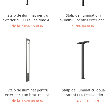
Figurine pe arc
Pardoseli
Echipamente fitness cu Panouri
Leagane pentru copii
Pavele si dale tartan (cauciuc)
Echipamente fitness exterior
Panouri interactive educationale
Stalp de iluminat pentru
Stalp de iluminat din
Tartan turnat
Echipamente fitness pentru batrani
exterior cu LED si inaltime 400
aluminiu, pentru exterior cu
Tobogane exterior
Rastel biciclete
/ adulti
cm - A4011
doua brate si bec LED - A4005
de la 7.056,15 RON
5.786,04 RON
Trambuline exterior
Pergole parcuri
Echipamente fitness pentru copii
Echipamente Terenuri de Sport
Decoratiuni urbane
Cosuri de baschet
Brazi artificiali pentru exterior
Fileu volei / tenis
Decoratiuni de Paste
Mese de Ping Pong
Figurine de craciun pentru exterior
Porti fotbal / handball
Globuri de craciun pentru exterior
Ornamente de craciun pentru
exterior
Reni de craciun pentru exterior
Foisoare
Stalp de iluminat pentru
Stalp de iluminat cu doua
exterior cu un brat, realizat
brate si LED realizat din
Mese picnic
din aluminiu si bec LED -
aluminiu A4003
de la 3.528,08 RON
de la 4.798,18 RON
A4004
Panouri PUBLICITARE