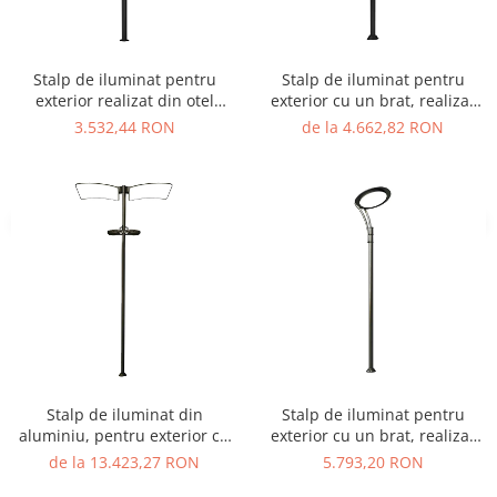
Stalp de iluminat pentru
Stalp de iluminat pentru
exterior realizat din otel
exterior cu un brat, realizat
galvanizat si bec LED - A4033
din aluminiu si bec LED -
3.532,44 RON
de la 4.662,82 RON
A4015
Stalp de iluminat din
Stalp de iluminat pentru
aluminiu, pentru exterior cu
exterior cu un brat, realizat
doua brate si bec LED - A4012
din aluminiu si bec LED -
de la 13.423,27 RON
5.793,20 RON
A4010