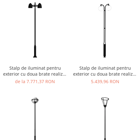
Ghivece de exterior
Ghivece din beton
Stalpi stradali
Stalpi camere video
Stalpi / bolarzi de delimitare
pentru trotuar
Cismea stradala / gradina
Tomberoane si Pubele de Gunoi
Stalp de iluminat pentru
Stalp de iluminat pentru
Magazie pubele / tomberoane
exterior cu doua brate realizat
exterior cu doua brate realizat
gunoi
din otel galvanizat si bec LED -
din otel galvanizat si bec LED -
de la 7.771,37 RON
5.439,96 RON
Mobilier urban DIZABILITATI
A4040
A4038