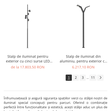
Stalp de iluminat pentru
Stalp de iluminat din
exterior cu cinci surse LED
aluminiu, pentru exterior cu
realizat din aluminiu A4021
doua brate si bec LED - A4019
de la 17.803,50 RON
6.217,10 RON
1
2
3
11
...
Înfrumusețează și asigură siguranța spațiilor verzi cu stâlpii noștri de
iluminat special concepuți pentru parcuri. Oferind o combinație
perfectă între funcționalitate și estetică, acești stâlpi aduc un plus de