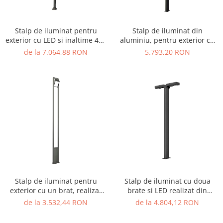
Figurine pe arc
Pardoseli
Echipamente fitness cu Panouri
Leagane pentru copii
Pavele si dale tartan (cauciuc)
Echipamente fitness exterior
Panouri interactive educationale
Stalp de iluminat pentru
Stalp de iluminat din
Tartan turnat
Echipamente fitness pentru batrani
exterior cu LED si inaltime 400
aluminiu, pentru exterior cu
Tobogane exterior
Rastel biciclete
/ adulti
cm - A4011
doua brate si bec LED - A4005
de la 7.064,88 RON
5.793,20 RON
Trambuline exterior
Pergole parcuri
Echipamente fitness pentru copii
Echipamente Terenuri de Sport
Decoratiuni urbane
Cosuri de baschet
Brazi artificiali pentru exterior
Fileu volei / tenis
Decoratiuni de Paste
Mese de Ping Pong
Figurine de craciun pentru exterior
Porti fotbal / handball
Globuri de craciun pentru exterior
Ornamente de craciun pentru
exterior
Reni de craciun pentru exterior
Foisoare
Stalp de iluminat pentru
Stalp de iluminat cu doua
exterior cu un brat, realizat
brate si LED realizat din
Mese picnic
din aluminiu si bec LED -
aluminiu A4003
de la 3.532,44 RON
de la 4.804,12 RON
A4004
Panouri PUBLICITARE