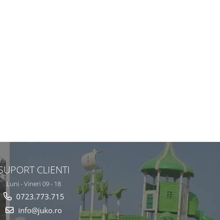
SUPORT CLIENTI
Luni - Vineri 09 - 18
0723.773.715
info@juko.ro