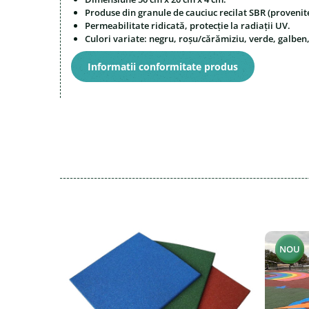
Magazie pubele / tomberoane
Produse din granule de cauciuc recilat SBR (provenite
gunoi
Permeabilitate ridicată, protecție la radiații UV.
Mobilier urban
Culori variate: negru, roșu/cărămiziu, verde, galben,
DIZABILITATI
Informatii conformitate produs
NOU