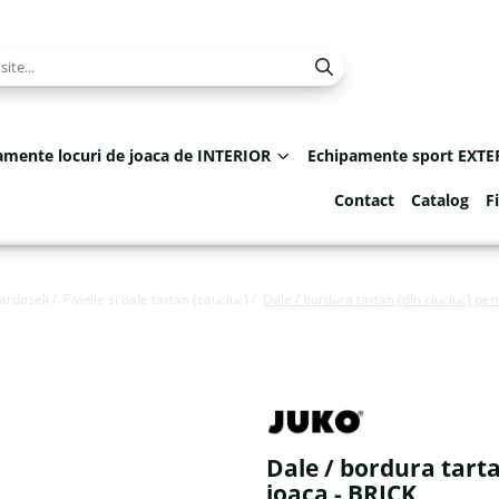
amente locuri de joaca de INTERIOR
Echipamente sport EXTE
Contact
Catalog
F
ardoseli /
Pavele si dale tartan (cauciuc) /
Dale / bordura tartan (din ciuciuc) pen
Dale / bordura tarta
joaca - BRICK