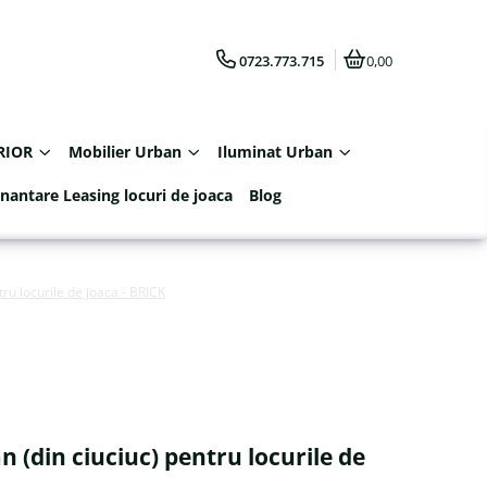
0723.773.715
0,00
RIOR
Mobilier Urban
Iluminat Urban
inantare Leasing locuri de joaca
Blog
tru locurile de joaca - BRICK
n (din ciuciuc) pentru locurile de