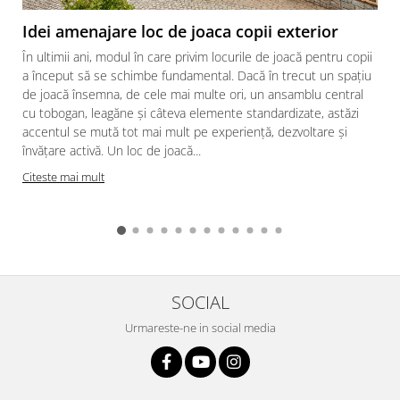
Ghivece de exterior
Idei amenajare loc de joaca copii exterior
Ghivece din beton
Stalpi stradali
În ultimii ani, modul în care privim locurile de joacă pentru copii
a început să se schimbe fundamental. Dacă în trecut un spațiu
Stalpi camere video
de joacă însemna, de cele mai multe ori, un ansamblu central
Stalpi / bolarzi de delimitare
cu tobogan, leagăne și câteva elemente standardizate, astăzi
pentru trotuar
accentul se mută tot mai mult pe experiență, dezvoltare și
Cismea stradala / gradina
învățare activă. Un loc de joacă...
Tomberoane si Pubele de Gunoi
Citeste mai mult
Magazie pubele / tomberoane
gunoi
Mobilier urban DIZABILITATI
SOCIAL
Urmareste-ne in social media