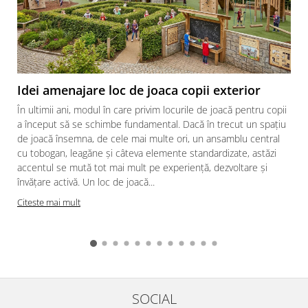
Ghivece de exterior
Ghivece din beton
Stalpi stradali
Stalpi camere video
Stalpi / bolarzi de delimitare
Idei amenajare loc de joaca copii exterior
pentru trotuar
În ultimii ani, modul în care privim locurile de joacă pentru copii
Cismea stradala / gradina
a început să se schimbe fundamental. Dacă în trecut un spațiu
Tomberoane si Pubele de Gunoi
de joacă însemna, de cele mai multe ori, un ansamblu central
cu tobogan, leagăne și câteva elemente standardizate, astăzi
Magazie pubele / tomberoane
accentul se mută tot mai mult pe experiență, dezvoltare și
gunoi
învățare activă. Un loc de joacă...
Mobilier urban DIZABILITATI
Citeste mai mult
SOCIAL