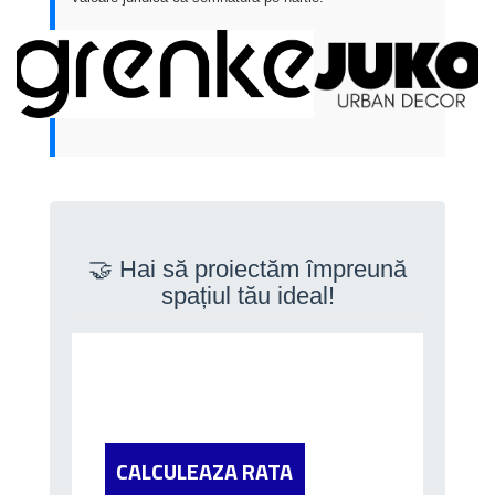
🤝 Hai să proiectăm împreună
spațiul tău ideal!