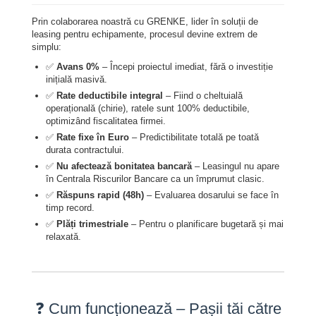
Prin colaborarea noastră cu GRENKE, lider în soluții de
leasing pentru echipamente, procesul devine extrem de
simplu:
✅
Avans 0%
– Începi proiectul imediat, fără o investiție
inițială masivă.
✅
Rate deductibile integral
– Fiind o cheltuială
operațională (chirie), ratele sunt 100% deductibile,
optimizând fiscalitatea firmei.
✅
Rate fixe în Euro
– Predictibilitate totală pe toată
durata contractului.
✅
Nu afectează bonitatea bancară
– Leasingul nu apare
în Centrala Riscurilor Bancare ca un împrumut clasic.
✅
Răspuns rapid (48h)
– Evaluarea dosarului se face în
timp record.
✅
Plăți trimestriale
– Pentru o planificare bugetară și mai
relaxată.
❓ Cum funcționează – Pașii tăi către