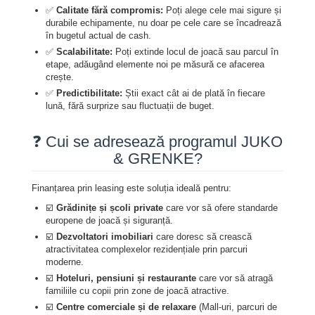
✅
Calitate fără compromis:
Poți alege cele mai sigure și
durabile echipamente, nu doar pe cele care se încadrează
în bugetul actual de cash.
✅
Scalabilitate:
Poți extinde locul de joacă sau parcul în
etape, adăugând elemente noi pe măsură ce afacerea
crește.
✅
Predictibilitate:
Știi exact cât ai de plată în fiecare
lună, fără surprize sau fluctuații de buget.
❓ Cui se adresează programul JUKO
& GRENKE?
Finanțarea prin leasing este soluția ideală pentru:
☑️
Grădinițe și școli private
care vor să ofere standarde
europene de joacă și siguranță.
☑️
Dezvoltatori imobiliari
care doresc să crească
atractivitatea complexelor rezidențiale prin parcuri
moderne.
☑️
Hoteluri, pensiuni și restaurante
care vor să atragă
familiile cu copii prin zone de joacă atractive.
☑️
Centre comerciale și de relaxare
(Mall-uri, parcuri de