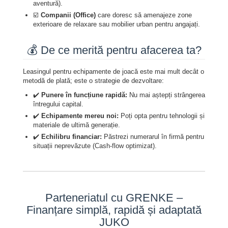
aventură).
☑️
Companii (Office)
care doresc să amenajeze zone
exterioare de relaxare sau mobilier urban pentru angajați.
💰 De ce merită pentru afacerea ta?
Leasingul pentru echipamente de joacă este mai mult decât o
metodă de plată; este o strategie de dezvoltare:
✔️
Punere în funcțiune rapidă:
Nu mai aștepți strângerea
întregului capital.
✔️
Echipamente mereu noi:
Poți opta pentru tehnologii și
materiale de ultimă generație.
✔️
Echilibru financiar:
Păstrezi numerarul în firmă pentru
situații neprevăzute (Cash-flow optimizat).
Parteneriatul cu GRENKE –
Finanțare simplă, rapidă și adaptată
JUKO