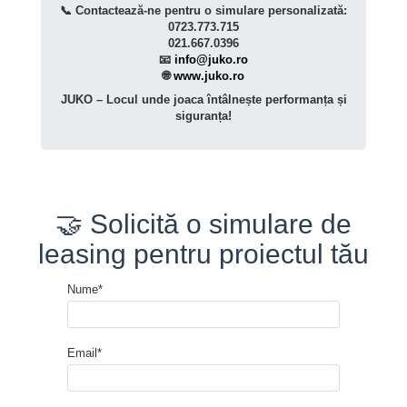
📞 Contactează-ne pentru o simulare personalizată:
0723.773.715
021.667.0396
📧
info@juko.ro
🌐
www.juko.ro
JUKO – Locul unde joaca întâlnește performanța și
siguranța!
🤝 Solicită o simulare de
leasing pentru proiectul tău
Nume*
Email*