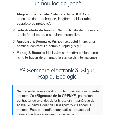
un nou loc de joacă
Alegi echipamentele:
Selectezi de pe
JUKO.ro
produsele dorite (tobogane, leagăne, mobilier urban,
suprafețe de protecție).
Soliciti oferta de leasing:
Ne trimiți lista de produse și
datele firmei pentru o simulare personalizată.
Aprobare & Semnare:
Primești acceptul financiar și
semnezi contractul electronic, rapid și sigur.
Montaj & Bucurie:
Noi livrăm și montăm echipamentele,
iar tu te bucuri de un spațiu la standarde internaționale!
💡 Semnare electronică: Sigur,
Rapid, Ecologic
Nu mai este nevoie de drumuri la curier sau documente
printate. Cu
eSignature de la GRENKE
, poți semna
contractul de oriunde: de la birou, din mașină sau de
acasă. Ai nevoie doar de un dispozitiv cu acces la
internet. Este o metodă securizată și are aceeași
valoare juridică ca semnătura pe hârtie.