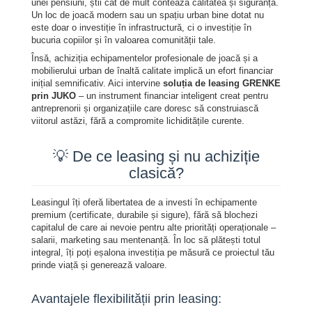
unei pensiuni, știi cât de mult contează calitatea și siguranța.
Mese picnic
Un loc de joacă modern sau un spațiu urban bine dotat nu
este doar o investiție în infrastructură, ci o investiție în
Panouri PUBLICITARE
bucuria copiilor și în valoarea comunității tale.
Însă, achiziția echipamentelor profesionale de joacă și a
Ghivece de exterior
mobilierului urban de înaltă calitate implică un efort financiar
Ghivece din beton
inițial semnificativ. Aici intervine
soluția de leasing GRENKE
prin JUKO
– un instrument financiar inteligent creat pentru
Stalpi stradali
antreprenorii și organizațiile care doresc să construiască
viitorul astăzi, fără a compromite lichiditățile curente.
Stalpi camere video
Stalpi / bolarzi de delimitare pentru
💡 De ce leasing și nu achiziție
trotuar
clasică?
Cismea stradala / gradina
Tomberoane si Pubele de Gunoi
Leasingul îți oferă libertatea de a investi în echipamente
premium (certificate, durabile și sigure), fără să blochezi
Magazie pubele / tomberoane
capitalul de care ai nevoie pentru alte priorități operaționale –
salarii, marketing sau mentenanță. În loc să plătești totul
gunoi
integral, îți poți eșalona investiția pe măsură ce proiectul tău
Mobilier urban DIZABILITATI
prinde viață și generează valoare.
Avantajele flexibilității prin leasing: