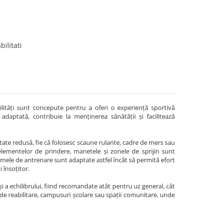
ilitati
ilități sunt concepute pentru a oferi o experiență sportivă
 adaptată, contribuie la menținerea sănătății și facilitează
itate redusă, fie că folosesc scaune rulante, cadre de mers sau
a elementelor de prindere, manetele și zonele de sprijin sunt
mele de antrenare sunt adaptate astfel încât să permită efort
i însoțitor.
și a echilibrului, fiind recomandate atât pentru uz general, cât
e de reabilitare, campusuri școlare sau spații comunitare, unde