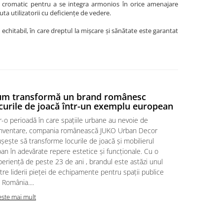
at cromatic pentru a se integra armonios în orice amenajare
a utilizatorii cu deficiențe de vedere.
hitabil, în care dreptul la mișcare și sănătate este garantat
um transformă un brand românesc
REGLEMEN
curile de joacă într-un exemplu european
locurile 
r-o perioadă în care spațiile urbane au nevoie de
Reglementări
inventare, compania românească JUKO Urban Decor
execuția unu
șește să transforme locurile de joacă și mobilierul
dar adesea i
an în adevărate repere estetice și funcționale. Cu o
siguranță. A
eriență de peste 23 de ani , brandul este astăzi unul
obstacole di
tre liderii pieței de echipamente pentru spații publice
protecția copi
 România....
Citeste mai m
este mai mult