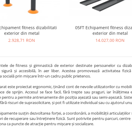
chipament fitness dizabilitati
05FT Echipament fitness dizab
exterior din metal
exterior din metal
2.928,71 RON
14.027,00 RON
tele de fitness și gimnastică de exterior destinate persoanelor cu dizab
sigură și accesibilă, în aer liber. Acestea promovează activitatea fizică
a socială prin mișcare într-un cadru public prietenos.
arat este proiectat ergonomic, ținând cont de nevoile utilizatorilor cu mobil
ace de sprijin. Accesul se face facil, fără trepte sau praguri, iar înălțime
 pentru a permite antrenamente din poziția așezată sau semi-așezată. Siste
fără riscuri de suprasolicitare, și pot fi utilizate individual sau cu ajutorul unu
ipamente susțin dezvoltarea forței, a coordonării, a mobilității articulațiilor 
uri de recuperare sau întreținere fizică. Sunt potrivite pentru parcuri, centr
ona ca puncte de atracție pentru mișcare și socializare.