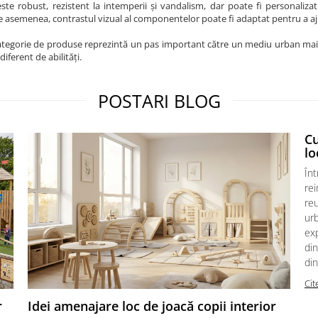
este robust, rezistent la intemperii și vandalism, dar poate fi personaliz
 asemenea, contrastul vizual al componentelor poate fi adaptat pentru a ajut
tegorie de produse reprezintă un pas important către un mediu urban mai ec
diferent de abilități.
POSTARI BLOG
C
lo
Înt
re
reu
urb
exp
din
din
Cit
r
Idei amenajare loc de joacă copii interior