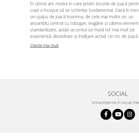
În ultimii ani, modul în care privim locurile de joacă pent
copii a început să se schimbe fundamental. Dacă în trec
un spațiu de joacă însemna, de cele mai multe ori, un
ansamblu central cu tobogan, leagăne și câteva elemen
standardizate, astăzi accentul se mută tot mai mult pe
experiență, dezvoltare și învățare activă. Un loc de joacă..
Citeste mai mult
SOCIAL
Urmareste-ne in social me