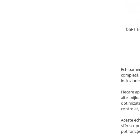
06FT E
Echipamen
completă, 
incluziune
Fiecare ap
alte mijlo
optimizate
controlat, 
Aceste ech
și în scop
pot funcți