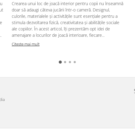
ru
Crearea unui loc de joacă interior pentru copii nu înseamnă
ut
doar să adaugi câteva jucării într-o cameră. Designul,
culorile, materialele și activitățile sunt esențiale pentru a
te
stimula dezvoltarea fizică, creativitatea și abilitățile sociale
ale copiilor. În acest articol, îți prezentăm opt idei de
.
amenajare a locurilor de joacă interioare, fiecare...
Citeste mai mult
dia