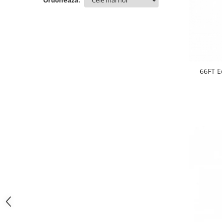
Ordoneaza:
Ghivece de exterior
Ghivece din beton
Stalpi stradali
Stalpi camere video
Stalpi / bolarzi de delimitare
pentru trotuar
66FT E
Cismea stradala / gradina
Tomberoane si Pubele de Gunoi
Magazie pubele / tomberoane
gunoi
Mobilier urban DIZABILITATI