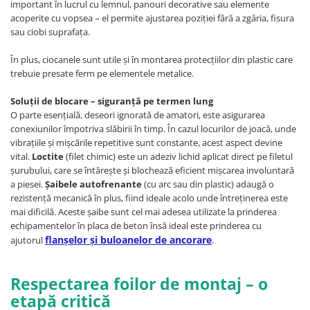
important în lucrul cu lemnul, panouri decorative sau elemente
acoperite cu vopsea – el permite ajustarea poziției fără a zgâria, fisura
sau ciobi suprafața.
În plus, ciocanele sunt utile și în montarea protecțiilor din plastic care
trebuie presate ferm pe elementele metalice.
Soluții de blocare – siguranță pe termen lung
O parte esențială, deseori ignorată de amatori, este asigurarea
conexiunilor împotriva slăbirii în timp. În cazul locurilor de joacă, unde
vibrațiile și mișcările repetitive sunt constante, acest aspect devine
vital.
Loctite
(filet chimic) este un adeziv lichid aplicat direct pe filetul
șurubului, care se întărește și blochează eficient mișcarea involuntară
a piesei.
Șaibele autofrenante
(cu arc sau din plastic) adaugă o
rezistență mecanică în plus, fiind ideale acolo unde întreținerea este
mai dificilă. Aceste șaibe sunt cel mai adesea utilizate la prinderea
echipamentelor în placa de beton însă ideal este prinderea cu
flanșelor și buloanelor de ancorare
ajutorul
.
Respectarea foilor de montaj – o
etapă critică