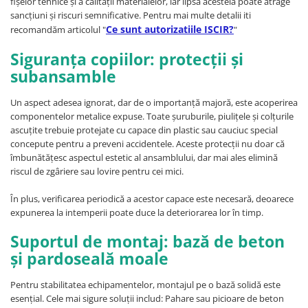
fișelor tehnice și a calității materialelor, iar lipsa acesteia poate atrage
sancțiuni și riscuri semnificative. Pentru mai multe detalii iti
Ce sunt autorizatiile ISCIR?
recomandăm articolul "
"
Siguranța copiilor: protecții și
subansamble
Un aspect adesea ignorat, dar de o importanță majoră, este acoperirea
componentelor metalice expuse. Toate șuruburile, piulițele și colțurile
ascuțite trebuie protejate cu capace din plastic sau cauciuc special
concepute pentru a preveni accidentele. Aceste protecții nu doar că
îmbunătățesc aspectul estetic al ansamblului, dar mai ales elimină
riscul de zgâriere sau lovire pentru cei mici.
În plus, verificarea periodică a acestor capace este necesară, deoarece
expunerea la intemperii poate duce la deteriorarea lor în timp.
Suportul de montaj: bază de beton
și pardoseală moale
Pentru stabilitatea echipamentelor, montajul pe o bază solidă este
esențial. Cele mai sigure soluții includ: Pahare sau picioare de beton