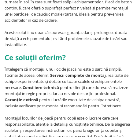
turnate în sol, în care sunt fixați stâlpii echipamentelor. Placă de beton
continuă, care oferă o suprafață perfect nivelată și permite montajul
unei pardoseli de cauciuc moale (tartan), ideală pentru prevenirea
accidentelor în caz de cădere.
Aceste soluții nu doar că sporesc siguranța, dar și prelungesc durata
de viață a echipamentului, evitând problemele cauzate de tasări sau
instabilitate.
Ce soluții oferim?
Înțelegem că montajul unui loc de joacă nu este o sarcină simplă.
Tocmai de aceea, oferim:
Servicii complete de montaj
, realizate de
echipe experimentate și dotate cu toate sculele și echipamentele
necesare.
Consiliere tehnică
pentru clienții care doresc să realizeze
montajul în regie proprie, dar au nevoie de sprijin profesional.
Garanție extinsă
pentru lucrările executate de echipa noastră,
inclusiv verificare post-montaj și recomandări pentru întreținere.
Montajul locurilor de joacă pentru copii este o lucrare care cere
responsabilitate, atenție la detalii și cunoștințe tehnice. De la alegerea
sculelor și respectarea instrucțiunilor, până la siguranța copiilor și
stabilitatea construcției, fiecare pas este esențial. Dacă doriți să vă