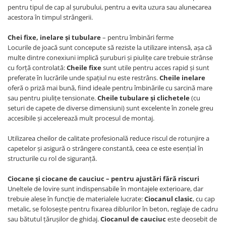
Ghivece de exterior
pentru tipul de cap al șurubului, pentru a evita uzura sau alunecarea
acestora în timpul strângerii.
Ghivece din beton
Stalpi stradali
Chei fixe, inelare și tubulare
– pentru îmbinări ferme
Stalpi camere video
Locurile de joacă sunt concepute să reziste la utilizare intensă, așa că
multe dintre conexiuni implică șuruburi și piulițe care trebuie strânse
Stalpi / bolarzi de delimitare
cu forță controlată:
Cheile fixe
sunt utile pentru acces rapid și sunt
pentru trotuar
preferate în lucrările unde spațiul nu este restrâns.
Cheile inelare
Cismea stradala / gradina
oferă o priză mai bună, fiind ideale pentru îmbinările cu sarcină mare
sau pentru piulițe tensionate.
Cheile tubulare și clichetele
(cu
Tomberoane si Pubele de Gunoi
seturi de capete de diverse dimensiuni) sunt excelente în zonele greu
Magazie pubele / tomberoane
accesibile și accelerează mult procesul de montaj.
gunoi
Mobilier urban DIZABILITATI
Utilizarea cheilor de calitate profesională reduce riscul de rotunjire a
capetelor și asigură o strângere constantă, ceea ce este esențial în
structurile cu rol de siguranță.
Ciocane și ciocane de cauciuc – pentru ajustări fără riscuri
Uneltele de lovire sunt indispensabile în montajele exterioare, dar
trebuie alese în funcție de materialele lucrate:
Ciocanul clasic
, cu cap
metalic, se folosește pentru fixarea diblurilor în beton, reglaje de cadru
sau bătutul țărușilor de ghidaj.
Ciocanul de cauciuc
este deosebit de