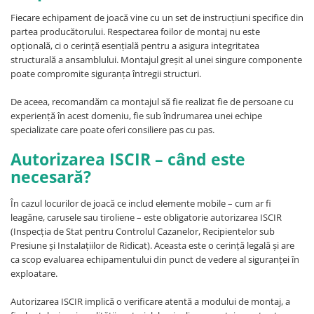
Fiecare echipament de joacă vine cu un set de instrucțiuni specifice din
partea producătorului. Respectarea foilor de montaj nu este
opțională, ci o cerință esențială pentru a asigura integritatea
structurală a ansamblului. Montajul greșit al unei singure componente
poate compromite siguranța întregii structuri.
De aceea, recomandăm ca montajul să fie realizat fie de persoane cu
experiență în acest domeniu, fie sub îndrumarea unei echipe
specializate care poate oferi consiliere pas cu pas.
Autorizarea ISCIR – când este
necesară?
În cazul locurilor de joacă ce includ elemente mobile – cum ar fi
leagăne, carusele sau tiroliene – este obligatorie autorizarea ISCIR
(Inspecția de Stat pentru Controlul Cazanelor, Recipientelor sub
Presiune și Instalațiilor de Ridicat). Aceasta este o cerință legală și are
ca scop evaluarea echipamentului din punct de vedere al siguranței în
exploatare.
Autorizarea ISCIR implică o verificare atentă a modului de montaj, a