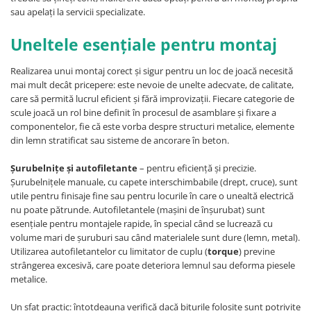
Figurine pe arc
Pardoseli
Echipamente fitness cu Panouri
sau apelați la servicii specializate.
Leagane pentru copii
Pavele si dale tartan (cauciuc)
Echipamente fitness exterior
Panouri interactive educationale
Uneltele esențiale pentru montaj
Tartan turnat
Echipamente fitness pentru batrani
Tobogane exterior
Rastel biciclete
/ adulti
Realizarea unui montaj corect și sigur pentru un loc de joacă necesită
Trambuline exterior
Pergole parcuri
mai mult decât pricepere: este nevoie de unelte adecvate, de calitate,
Echipamente fitness pentru copii
care să permită lucrul eficient și fără improvizații. Fiecare categorie de
Echipamente Terenuri de Sport
Decoratiuni urbane
scule joacă un rol bine definit în procesul de asamblare și fixare a
Cosuri de baschet
componentelor, fie că este vorba despre structuri metalice, elemente
Brazi artificiali pentru exterior
din lemn stratificat sau sisteme de ancorare în beton.
Fileu volei / tenis
Decoratiuni de Paste
Mese de Ping Pong
Figurine de craciun pentru exterior
Șurubelnițe și autofiletante
– pentru eficiență și precizie.
Porti fotbal / handball
Globuri de craciun pentru exterior
Șurubelnițele manuale, cu capete interschimbabile (drept, cruce), sunt
utile pentru finisaje fine sau pentru locurile în care o unealtă electrică
Ornamente de craciun pentru
nu poate pătrunde. Autofiletantele (mașini de înșurubat) sunt
exterior
esențiale pentru montajele rapide, în special când se lucrează cu
Reni de craciun pentru exterior
volume mari de șuruburi sau când materialele sunt dure (lemn, metal).
Foisoare
Utilizarea autofiletantelor cu limitator de cuplu (
torque
) previne
strângerea excesivă, care poate deteriora lemnul sau deforma piesele
Mese picnic
metalice.
Panouri PUBLICITARE
Un sfat practic: întotdeauna verifică dacă biturile folosite sunt potrivite