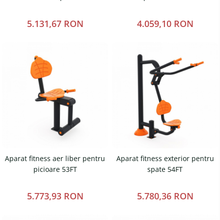
Magazie pubele / tomberoane
gunoi
5.131,67 RON
4.059,10 RON
Mobilier urban
DIZABILITATI
Aparat fitness aer liber pentru
Aparat fitness exterior pentru
picioare 53FT
spate 54FT
5.773,93 RON
5.780,36 RON