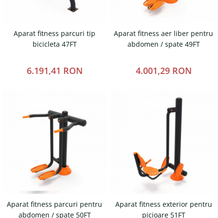
Fileu volei / tenis
Reni de craciun pentru exterior
Mese de Ping Pong
Foisoare
Aparat fitness parcuri tip
Aparat fitness aer liber pentru
Porti fotbal / handball
bicicleta 47FT
abdomen / spate 49FT
Mese picnic
Panouri PUBLICITARE
6.191,41 RON
4.001,29 RON
Ghivece de exterior
Ghivece din beton
Stalpi stradali
Stalpi camere video
Stalpi / bolarzi de delimitare
pentru trotuar
Cismea stradala / gradina
Tomberoane si Pubele de
Gunoi
Aparat fitness parcuri pentru
Aparat fitness exterior pentru
abdomen / spate 50FT
picioare 51FT