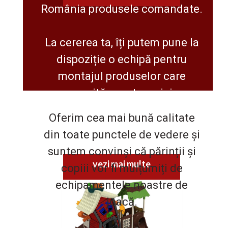
România produsele comandate.
La cererea ta, îți putem pune la
dispoziție o echipă pentru
montajul produselor care
necesită acest serviciu
.
Oferim cea mai bună calitate
din toate punctele de vedere și
suntem convinși că părinții și
vezi mai multe
copiii vor fi mulțumiți de
echipamentele noastre de
joacă.