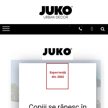
Experiență
din 2002
Copiii se rănesc în