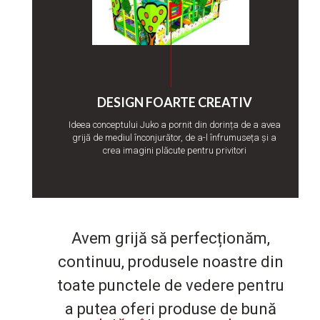
DESIGN FOARTE CREATIV
Ideea conceptului Juko a pornit din dorința de a avea
grijă de mediul înconjurător, de a-l înfrumuseța și a
crea imagini plăcute pentru privitori
Avem grijă să perfecționăm,
continuu, produsele noastre din
toate punctele de vedere pentru
a putea oferi produse de bună