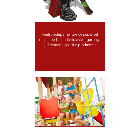
Pentru echipamentele de joacă, cel
mai important criteriu este siguranța
și folosirea ușoară a produselor