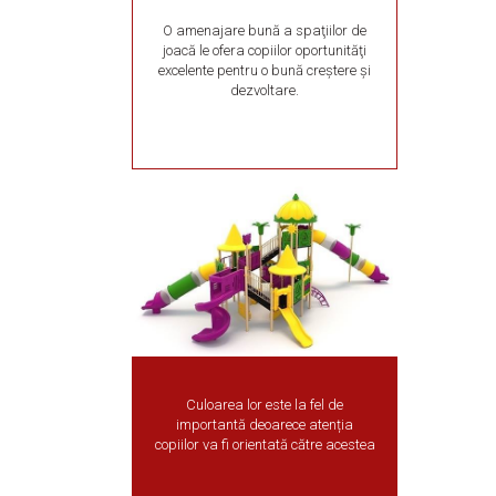
O amenajare bună a spaţiilor de
joacă le ofera copiilor oportunităţi
excelente pentru o bună creştere şi
dezvoltare.
Culoarea lor este la fel de
importantă deoarece atenția
copiilor va fi orientată către acestea