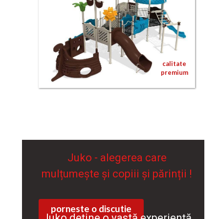
distracție maximă!
calitate
premium
Juko - alegerea care
mulțumește și copiii și părinții !
porneste o discutie
Juko deține o vastă experiență