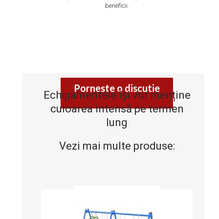
beneficii.
Porneste o discutie
Echipamentele își vor menține
culoarea intensă pe termen
lung
Vezi mai multe produse: