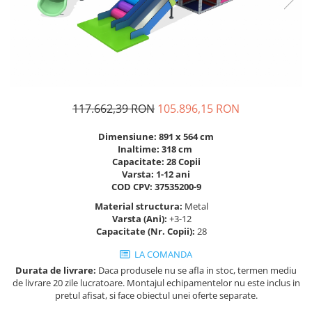
Figurine pe arc
Pardoseli
Echipamente fitness cu Panouri
Leagane pentru copii
Pavele si dale tartan (cauciuc)
Echipamente fitness exterior
Panouri interactive educationale
Tartan turnat
Echipamente fitness pentru batrani
Tobogane exterior
Rastel biciclete
/ adulti
Trambuline exterior
Pergole parcuri
Echipamente fitness pentru copii
Echipamente Terenuri de Sport
Decoratiuni urbane
117.662,39 RON
105.896,15 RON
Cosuri de baschet
Brazi artificiali pentru exterior
Dimensiune: 891 x 564 cm
Fileu volei / tenis
Decoratiuni de Paste
Inaltime: 318 cm
Capacitate: 28 Copii
Mese de Ping Pong
Figurine de craciun pentru exterior
Varsta: 1-12 ani
Porti fotbal / handball
Globuri de craciun pentru exterior
COD CPV: 37535200-9
Ornamente de craciun pentru
Material structura:
Metal
exterior
Varsta (Ani):
+3-12
Capacitate (Nr. Copii):
28
Reni de craciun pentru exterior
Foisoare
LA COMANDA
Durata de livrare:
Daca produsele nu se afla in stoc, termen mediu
Mese picnic
de livrare 20 zile lucratoare. Montajul echipamentelor nu este inclus in
Panouri PUBLICITARE
pretul afisat, si face obiectul unei oferte separate.