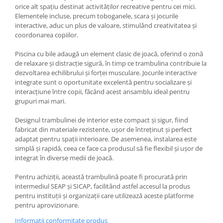
orice alt spațiu destinat activităților recreative pentru cei mici.
Elementele incluse, precum toboganele, scara și jocurile
interactive, aduc un plus de valoare, stimulând creativitatea și
coordonarea copiilor.
Piscina cu bile adaugă un element clasic de joacă, oferind o zonă
de relaxare și distracție sigură, în timp ce trambulina contribuie la
dezvoltarea echilibrului și forței musculare. Jocurile interactive
integrate sunt o oportunitate excelentă pentru socializare și
interacțiune între copii, făcând acest ansamblu ideal pentru
grupuri mai mari.
Designul trambulinei de interior este compact și sigur, fiind
fabricat din materiale rezistente, ușor de întreținut și perfect
adaptat pentru spații interioare. De asemenea, instalarea este
simplă și rapidă, ceea ce face ca produsul să fie flexibil și ușor de
integrat în diverse medii de joacă.
Pentru achiziții, această trambulină poate fi procurată prin
intermediul SEAP și SICAP, facilitând astfel accesul la produs
pentru instituții și organizații care utilizează aceste platforme
pentru aprovizionare.
Informatii conformitate produs