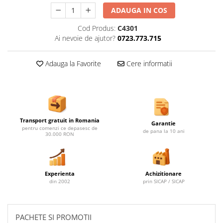
Ghivece de exterior
ADAUGA IN COS
Ghivece din beton
Cod Produs:
C4301
Stalpi stradali
Ai nevoie de ajutor?
0723.773.715
Stalpi camere video
Stalpi / bolarzi de delimitare
Adauga la Favorite
Cere informatii
pentru trotuar
Cismea stradala / gradina
Tomberoane si Pubele de Gunoi
Magazie pubele / tomberoane
Transport gratuit in Romania
gunoi
Garantie
pentru comenzi ce depasesc de
de pana la 10 ani
30.000 RON
Mobilier urban DIZABILITATI
Experienta
Achizitionare
din 2002
prin SICAP / SICAP
PACHETE SI PROMOTII