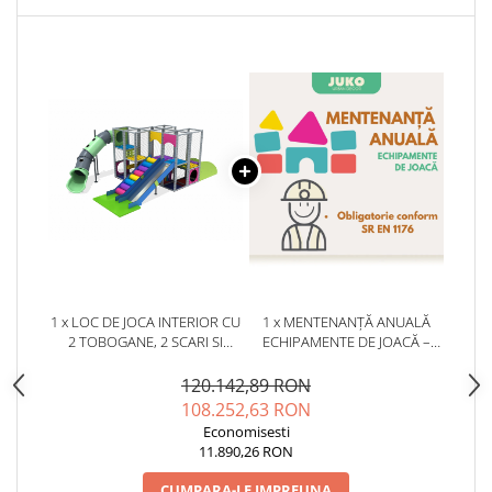
1 x LOC DE JOCA INTERIOR CU
1 x MENTENANȚĂ ANUALĂ
2 TOBOGANE, 2 SCARI SI
ECHIPAMENTE DE JOACĂ –
ACTIVITATI - MIM-3004
SERVICE AUTORIZAT
CONFORM SR EN 1176
120.142,89 RON
108.252,63 RON
Economisesti
11.890,26 RON
CUMPARA-LE IMPREUNA