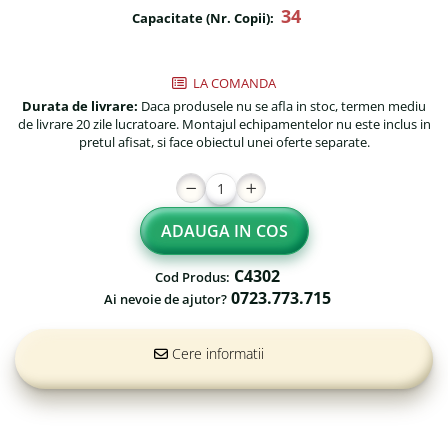
34
Fileu volei / tenis
Capacitate (Nr. Copii):
Reni de craciun pentru exterior
Mese de Ping Pong
Foisoare
Porti fotbal / handball
LA COMANDA
Mese picnic
Durata de livrare:
Daca produsele nu se afla in stoc, termen mediu
de livrare 20 zile lucratoare. Montajul echipamentelor nu este inclus in
Panouri PUBLICITARE
pretul afisat, si face obiectul unei oferte separate.
Ghivece de exterior
Ghivece din beton
ADAUGA IN COS
Stalpi stradali
Stalpi camere video
C4302
Cod Produs:
0723.773.715
Stalpi / bolarzi de delimitare
Ai nevoie de ajutor?
pentru trotuar
Cismea stradala / gradina
Cere informatii
Tomberoane si Pubele de
Gunoi