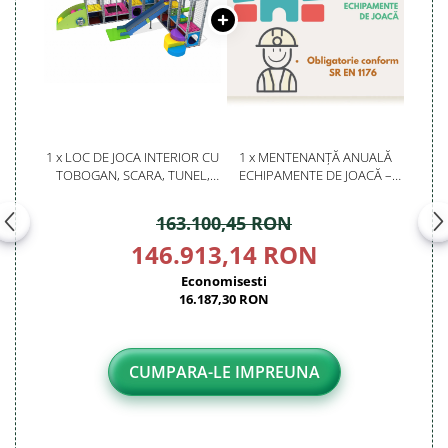
1 x LOC DE JOCA INTERIOR CU
1 x MENTENANȚĂ ANUALĂ
TOBOGAN, SCARA, TUNEL,
ECHIPAMENTE DE JOACĂ –
ACTIVITATI SI TRAMBULINA -
SERVICE AUTORIZAT
MIM-3006
CONFORM SR EN 1176
163.100,45 RON
146.913,14 RON
Economisesti
16.187,30 RON
CUMPARA-LE IMPREUNA