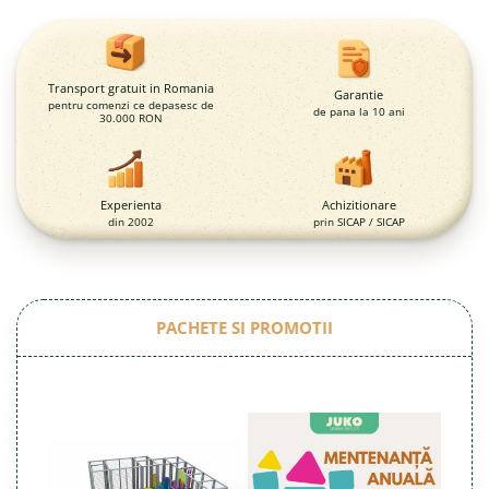
Magazie pubele / tomberoane
gunoi
Mobilier urban
DIZABILITATI
Transport gratuit in Romania
Garantie
pentru comenzi ce depasesc de
de pana la 10 ani
30.000 RON
Experienta
Achizitionare
din 2002
prin SICAP / SICAP
PACHETE SI PROMOTII