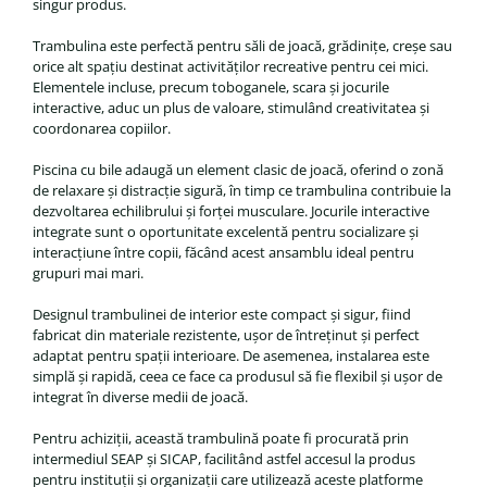
singur produs.
Trambulina este perfectă pentru săli de joacă, grădinițe, creșe sau
orice alt spațiu destinat activităților recreative pentru cei mici.
Elementele incluse, precum toboganele, scara și jocurile
interactive, aduc un plus de valoare, stimulând creativitatea și
coordonarea copiilor.
Piscina cu bile adaugă un element clasic de joacă, oferind o zonă
de relaxare și distracție sigură, în timp ce trambulina contribuie la
dezvoltarea echilibrului și forței musculare. Jocurile interactive
integrate sunt o oportunitate excelentă pentru socializare și
interacțiune între copii, făcând acest ansamblu ideal pentru
grupuri mai mari.
Designul trambulinei de interior este compact și sigur, fiind
fabricat din materiale rezistente, ușor de întreținut și perfect
adaptat pentru spații interioare. De asemenea, instalarea este
simplă și rapidă, ceea ce face ca produsul să fie flexibil și ușor de
integrat în diverse medii de joacă.
Pentru achiziții, această trambulină poate fi procurată prin
intermediul SEAP și SICAP, facilitând astfel accesul la produs
pentru instituții și organizații care utilizează aceste platforme