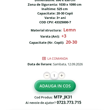
Dimensiune: 890 x 830 cm
Fileu volei / tenis
Zona de Siguranta: 1030 x 1090 cm
Reni de craciun pentru exterior
Inaltime: 525 cm
Mese de Ping Pong
Capacitate: 20-30 Copii
Foisoare
Varsta: 3+ ani
Porti fotbal / handball
COD CPV: 43325000-7
Mese picnic
Lemn
Material structura:
Panouri PUBLICITARE
+3
Varsta (Ani):
Ghivece de exterior
20-30
Capacitate (Nr. Copii):
Ghivece din beton
Stalpi stradali
LA COMANDA
Data de livrare:
Sambata, 12.09.2026
Stalpi camere video
Stalpi / bolarzi de delimitare
pentru trotuar
ADAUGA IN COS
Cismea stradala / gradina
Tomberoane si Pubele de
MTP_JK31
Cod Produs:
Gunoi
0723.773.715
Ai nevoie de ajutor?