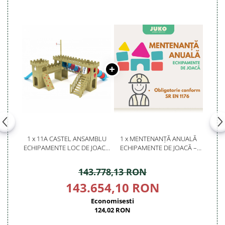
1 x 11A CASTEL ANSAMBLU
1 x MENTENANȚĂ ANUALĂ
ECHIPAMENTE LOC DE JOACA
ECHIPAMENTE DE JOACĂ –
EXTERIOR PARC DIN LEMN CU
SERVICE AUTORIZAT
SCARA 3 TOBOGANE SI 2
CONFORM SR EN 1176
143.778,13 RON
CATARATOARE
143.654,10 RON
Economisesti
124,02 RON