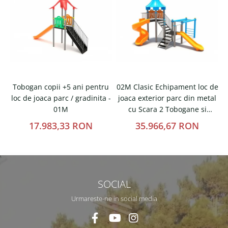
Tobogan copii +5 ani pentru
02M Clasic Echipament loc de
loc de joaca parc / gradinita -
joaca exterior parc din metal
t
01M
cu Scara 2 Tobogane si
Cataratoare
17.983,33 RON
35.966,67 RON
SOCIAL
Urmareste-ne in social media