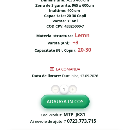
Dimensiune: 765 x 400 cm
Fileu volei / tenis
Zona de Siguranta: 965 x 600cm
Reni de craciun pentru exterior
Inaltime: 400 cm
Mese de Ping Pong
Capacitate: 20-30 Copii
Foisoare
Varsta: 3+ ani
Porti fotbal / handball
COD CPV: 43325000-7
Mese picnic
Lemn
Material structura:
Panouri PUBLICITARE
+3
Varsta (Ani):
Ghivece de exterior
20-30
Capacitate (Nr. Copii):
Ghivece din beton
Stalpi stradali
LA COMANDA
Data de livrare:
Duminica, 13.09.2026
Stalpi camere video
Stalpi / bolarzi de delimitare
pentru trotuar
ADAUGA IN COS
Cismea stradala / gradina
Tomberoane si Pubele de
MTP_JK81
Cod Produs:
Gunoi
0723.773.715
Ai nevoie de ajutor?