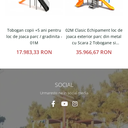
Tobogan copii +5 ani pentru
02M Clasic Echipament loc de
loc de joaca parc / gradinita -
joaca exterior parc din metal
t
01M
cu Scara 2 Tobogane si
Cataratoare
17.983,33 RON
35.966,67 RON
SOCIAL
Urmareste-ne in social media