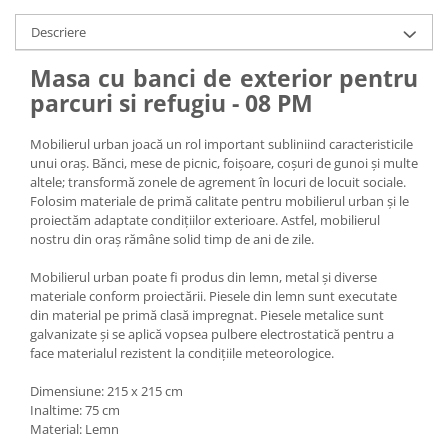
Descriere
Masa cu banci de exterior pentru
parcuri si refugiu - 08 PM
Mobilierul urban joacă un rol important subliniind caracteristicile
unui oraș. Bănci, mese de picnic, foișoare, coșuri de gunoi și multe
altele; transformă zonele de agrement în locuri de locuit sociale.
Folosim materiale de primă calitate pentru mobilierul urban și le
proiectăm adaptate condițiilor exterioare. Astfel, mobilierul
nostru din oraș rămâne solid timp de ani de zile.
Mobilierul urban poate fi produs din lemn, metal și diverse
materiale conform proiectării. Piesele din lemn sunt executate
din material pe primă clasă impregnat. Piesele metalice sunt
galvanizate și se aplică vopsea pulbere electrostatică pentru a
face materialul rezistent la condițiile meteorologice.
Dimensiune: 215 x 215 cm
Inaltime: 75 cm
Material: Lemn