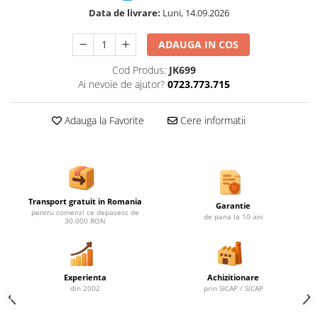
Ghivece de exterior
Data de livrare:
Luni, 14.09.2026
Ghivece din beton
Stalpi stradali
ADAUGA IN COS
Stalpi camere video
Cod Produs:
JK699
Stalpi / bolarzi de delimitare
Ai nevoie de ajutor?
0723.773.715
pentru trotuar
Cismea stradala / gradina
Adauga la Favorite
Cere informatii
Tomberoane si Pubele de Gunoi
Magazie pubele / tomberoane
gunoi
Mobilier urban DIZABILITATI
Transport gratuit in Romania
Garantie
pentru comenzi ce depasesc de
de pana la 10 ani
30.000 RON
Experienta
Achizitionare
din 2002
prin SICAP / SICAP