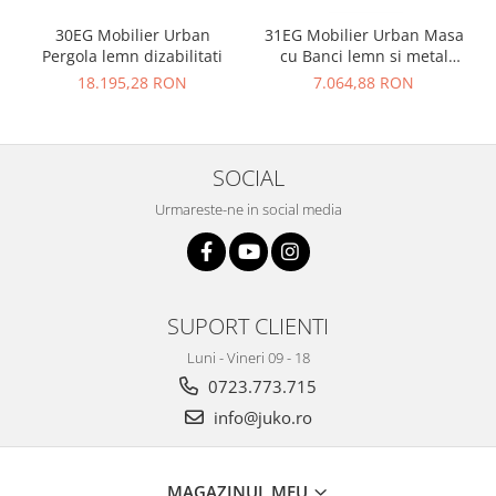
30EG Mobilier Urban
31EG Mobilier Urban Masa
Pergola lemn dizabilitati
cu Banci lemn si metal
dizabilitati
18.195,28 RON
7.064,88 RON
SOCIAL
Urmareste-ne in social media
SUPORT CLIENTI
Luni - Vineri 09 - 18
0723.773.715
info@juko.ro
MAGAZINUL MEU