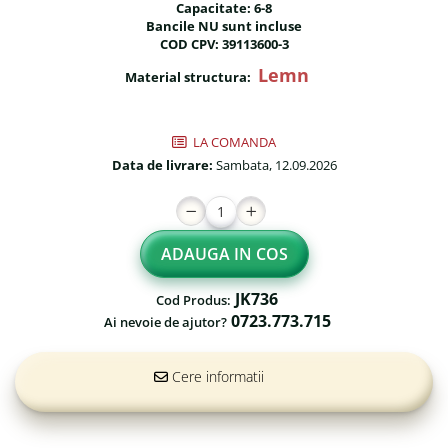
Capacitate: 6-8
Fileu volei / tenis
Reni de craciun pentru exterior
Bancile NU sunt incluse
COD CPV: 39113600-3
Mese de Ping Pong
Foisoare
Lemn
Material structura:
Porti fotbal / handball
Mese picnic
Panouri PUBLICITARE
LA COMANDA
Ghivece de exterior
Data de livrare:
Sambata, 12.09.2026
Ghivece din beton
Stalpi stradali
ADAUGA IN COS
Stalpi camere video
JK736
Stalpi / bolarzi de delimitare
Cod Produs:
pentru trotuar
0723.773.715
Ai nevoie de ajutor?
Cismea stradala / gradina
Cere informatii
Tomberoane si Pubele de
Gunoi