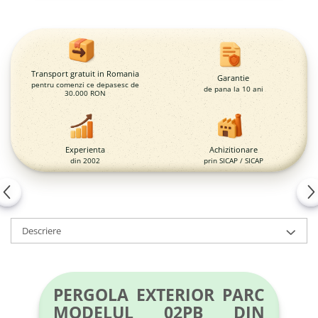
Magazie pubele / tomberoane
gunoi
Mobilier urban
DIZABILITATI
Transport gratuit in Romania
Garantie
pentru comenzi ce depasesc de
de pana la 10 ani
30.000 RON
Experienta
Achizitionare
din 2002
prin SICAP / SICAP
Descriere
PERGOLA EXTERIOR PARC
MODELUL 02PB DIN