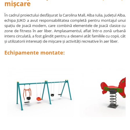
Ghivece de exterior
mișcare
Ghivece din beton
În cadrul proiectului desfășurat la Carolina Mall, Alba Iulia, județul Alba,
Stalpi stradali
echipa JUKO a avut responsabilitatea completă pentru montajul unui
spațiu de joacă modern, care combină elementele de joacă clasice cu
Stalpi camere video
zone de fitness în aer liber. Amplasamentul, aflat într-o zonă urbană
Stalpi / bolarzi de delimitare
intens circulată, a fost gândit pentru a deservi atât familiile cu copii, cât
pentru trotuar
și utilizatorii interesați de mișcare și activități recreative în aer liber.
Cismea stradala / gradina
Echipamente montate:
Tomberoane si Pubele de Gunoi
Magazie pubele / tomberoane
gunoi
Mobilier urban DIZABILITATI