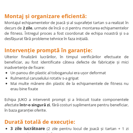
Montaj și organizare eficientă:
Montajul echipamentelor de joacă și al suprafeței tartan s-a realizat în
decurs de
2 zile
, urmate de încă o zi pentru montarea echipamentelor
de fitness. Întregul proces a fost coordonat de echipa noastră și s-a
desfășurat fără probleme tehnice în faza inițială.
Intervenție promptă în garanție:
Ulterior finalizării lucrărilor, în timpul verificărilor efectuate de
beneficiar, au fost identificate câteva defecte de fabricație și mici
inadvertențe de fixare:
Un panou din plastic al toboganului era ușor deformat
Rulmentul caruselului rotativ s-a gripat
Mai multe mânere din plastic de la echipamentele de fitness nu
erau bine fixate
Echipa JUKO a intervenit prompt și a înlocuit toate componentele
afectate
într-o singură zi
, fără costuri suplimentare pentru beneficiar,
în baza garanției oferite.
Durată totală de execuție:
3 zile lucrătoare
(2 zile pentru locul de joacă și tartan + 1 zi