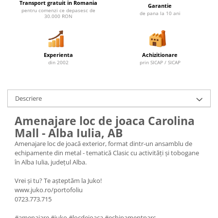
Transport gratuit in Romania
Garantie
pentru comenzi ce depasesc de
de pana la 10 ani
30.000 RON
Experienta
Achizitionare
din 2002
prin SICAP / SICAP
Descriere
Amenajare loc de joaca Carolina
Mall - Alba Iulia, AB
Amenajare loc de joacă exterior, format dintr-un ansamblu de
echipamente din metal - tematică Clasic cu activități și tobogane
în Alba Iulia, județul Alba.
Vrei și tu? Te așteptăm la Juko!
www.juko.ro/portofoliu
0723.773.715
#amenajare #juko #locdejoaca #echipamentparc