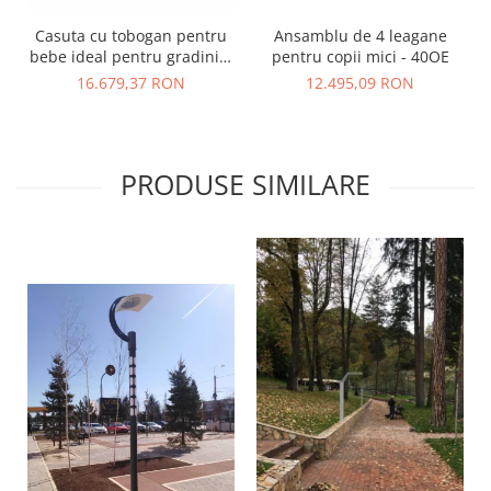
Casuta cu tobogan pentru
Ansamblu de 4 leagane
bebe ideal pentru gradinita
pentru copii mici - 40OE
si parc - 179M
16.679,37 RON
12.495,09 RON
PRODUSE SIMILARE