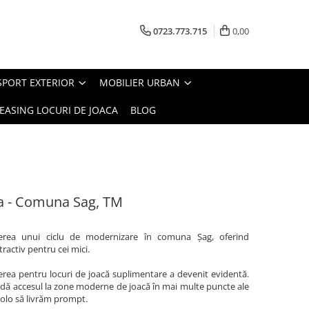
0723.773.715
0,00
SPORT EXTERIOR
MOBILIER URBAN
EASING LOCURI DE JOACA
BLOG
a - Comuna Sag, TM
derea unui ciclu de modernizare în comuna Șag, oferind
tractiv pentru cei mici.
erea pentru locuri de joacă suplimentare a devenit evidentă.
indă accesul la zone moderne de joacă în mai multe puncte ale
acolo să livrăm prompt.