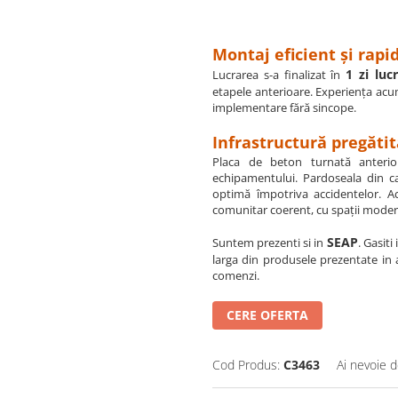
Montaj eficient și rapi
1 zi luc
Lucrarea s-a finalizat în
etapele anterioare. Experiența acum
implementare fără sincope.
Infrastructură pregăti
Placa de beton turnată anterio
echipamentului. Pardoseala din ca
optimă împotriva accidentelor. A
comunitar coerent, cu spații modern
SEAP
Suntem prezenti si in
. Gasiti
larga din produsele prezentate in
comenzi.
CERE OFERTA
Cod Produs:
C3463
Ai nevoie d