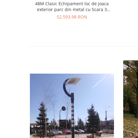
48M Clasic Echipament loc de joaca
exterior parc din metal cu Scara 3
Tobogane Activitati si Tunel
52.593,98 RON