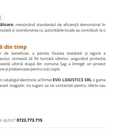
d
rătoare
, menținând standardul de eficiență demonstrat în
ulată și coordonarea cu autoritățile locale au contribuit la o
tă din timp
r de beneficiar, a permis fixarea imediată și sigură a
uciuc urmează să fie turnată ulterior, asigurând protecția
ceastă ultimă etapă din comuna Șag a întregit un proiect
e și prietenoase pentru toți copiii.
EVO LOGISTICS SRL
 in catalogul electronic al firmei
o gama
 acest magazin. Va rugam sa ne contactati pentru oferte sau
e ajutor?
0723.773.715