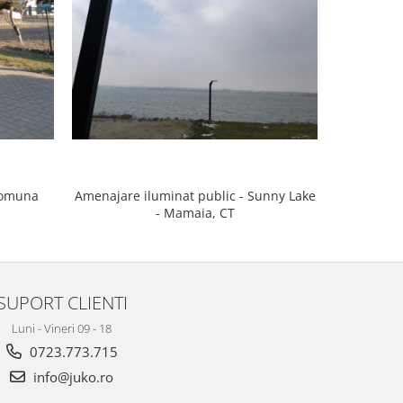
Comuna
Amenajare iluminat public - Sunny Lake
Amenajare
- Mamaia, CT
SUPORT CLIENTI
Luni - Vineri 09 - 18
0723.773.715
info@juko.ro