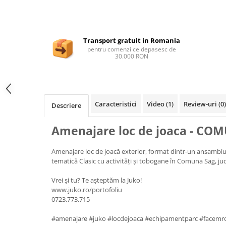
Transport gratuit in Romania
pentru comenzi ce depasesc de
30.000 RON
Caracteristici
Video
(1)
Review-uri
(0)
Descriere
Amenajare loc de joaca - CO
Amenajare loc de joacă exterior, format dintr-un ansambl
tematică Clasic cu activități și tobogane în Comuna Sag, ju
Vrei și tu? Te așteptăm la Juko!
www.juko.ro/portofoliu
0723.773.715
#amenajare #juko #locdejoaca #echipamentparc #facem