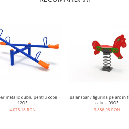
ar metalic dublu pentru copii -
Balansoar / figurina pe arc in
12OE
calut - 09OE
4.075,18 RON
3.856,98 RON