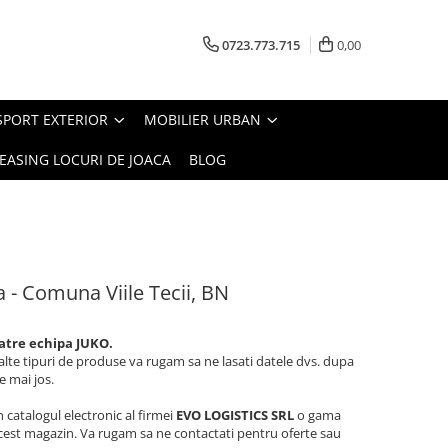
0723.773.715
0,00
SPORT EXTERIOR
MOBILIER URBAN
EASING LOCURI DE JOACA
BLOG
 - Comuna Viile Tecii, BN
catre echipa JUKO.
 alte tipuri de produse va rugam sa ne lasati datele dvs. dupa
 mai jos.
n catalogul electronic al firmei
EVO LOGISTICS SRL
o gama
acest magazin. Va rugam sa ne contactati pentru oferte sau