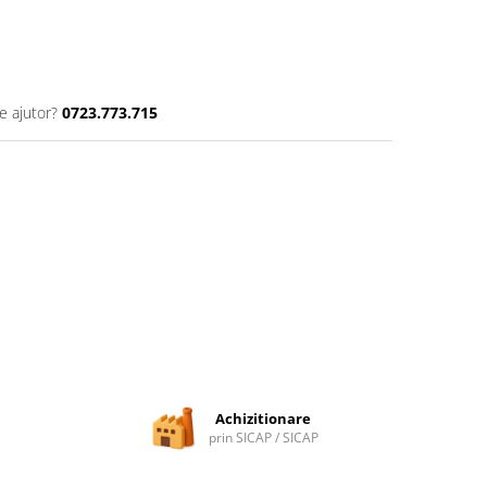
e ajutor?
0723.773.715
Achizitionare
prin SICAP / SICAP