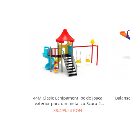
44M Clasic Echipament loc de joaca
Balanso
exterior parc din metal cu Scara 2
Tobogane 2 Leagane si Cataratoare
38.499,24 RON