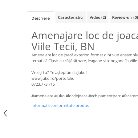
Ghivece de exterior
Ghivece din beton
Caracteristici
Video
(2)
Review-uri
(0)
Descriere
Stalpi stradali
Stalpi camere video
Amenajare loc de joa
Stalpi / bolarzi de delimitare
Viile Tecii, BN
pentru trotuar
Cismea stradala / gradina
Amenajare loc de joacă exterior, format dintr-un ansambl
Tomberoane si Pubele de Gunoi
tematică Clasic cu cățărătoare, leagane și tobogane în Viile 
Magazie pubele / tomberoane
Vrei și tu? Te așteptăm la Juko!
gunoi
www.juko.ro/portofoliu
Mobilier urban DIZABILITATI
0723.773.715
#amenajare #juko #locdejoaca #echipamentparc #facem
Informatii conformitate produs