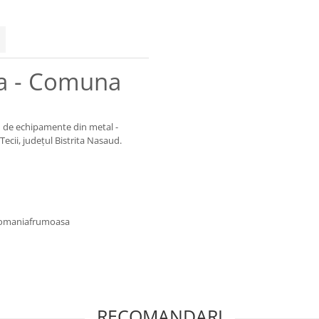
ca - Comuna
u de echipamente din metal -
Tecii, județul Bistrita Nasaud.
romaniafrumoasa
RECOMANDARI