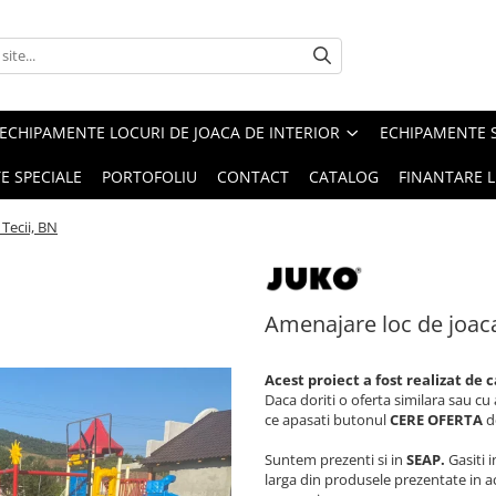
ECHIPAMENTE LOCURI DE JOACA DE INTERIOR
ECHIPAMENTE 
E SPECIALE
PORTOFOLIU
CONTACT
CATALOG
FINANTARE L
Tecii, BN
Amenajare loc de joaca
Acest proiect a fost realizat de 
Daca doriti o oferta similara sau cu
ce apasati butonul
CERE OFERTA
de
Suntem prezenti si in
SEAP.
Gasiti i
larga din produsele prezentate in 