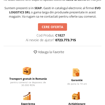
Ghivece de exterior
Suntem prezenti si in
SEAP.
Gasiti in catalogul electronic al firmei
EVO
Ghivece din beton
LOGISTICS SRL
o gama larga din produsele prezentate in acest
Stalpi stradali
magazin. Va rugam sa ne contactati pentru oferte sau comenzi.
Stalpi camere video
CERE OFERTA
Stalpi / bolarzi de delimitare
pentru trotuar
Cod Produs:
C1827
Cismea stradala / gradina
Ai nevoie de ajutor?
0723.773.715
Tomberoane si Pubele de Gunoi
Adauga la Favorite
Magazie pubele / tomberoane
gunoi
Mobilier urban DIZABILITATI
Transport gratuit in Romania
Garantie
pentru comenzi ce depasesc de
de pana la 10 ani
30.000 RON
Experienta
Achizitionare