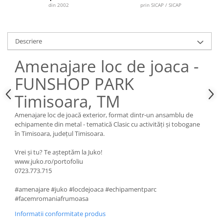
din 2002
prin SICAP / SICAP
Descriere
Amenajare loc de joaca -
FUNSHOP PARK
Timisoara, TM
Amenajare loc de joacă exterior, format dintr-un ansamblu de
echipamente din metal - tematică Clasic cu activități și tobogane
în Timisoara, județul Timisoara.
Vrei și tu? Te așteptăm la Juko!
www.juko.ro/portofoliu
0723.773.715
#amenajare #juko #locdejoaca #echipamentparc
#facemromaniafrumoasa
Informatii conformitate produs