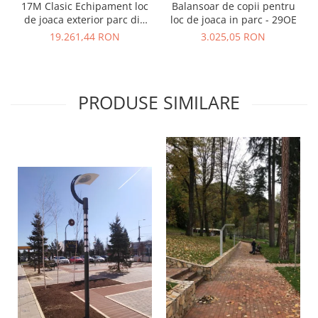
17M Clasic Echipament loc
Balansoar de copii pentru
de joaca exterior parc din
loc de joaca in parc - 29OE
metal cu Scara Tobogan si 2
19.261,44 RON
3.025,05 RON
Leagane
PRODUSE SIMILARE