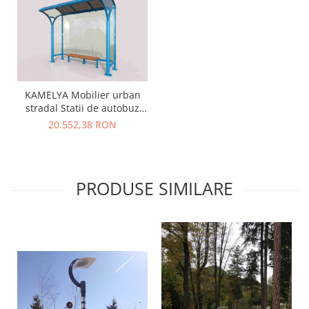
KAMELYA Mobilier urban
stradal Statii de autobuz
din metal vopsit
20.552,38 RON
PRODUSE SIMILARE