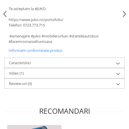
Te asteptam la #JUKO:
https://www.juko.ro/portofoliu/
Telefon: 0723.773.715
#amenajare #juko #mobilierurban #statiideautobuz
#facemromaniafrumoasa
Informatii conformitate produs
Caracteristici
Video
(1)
Review-uri
(0)
RECOMANDARI