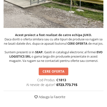
Figurine pe arc
Pardoseli
Echipamente fitness cu Panouri
Leagane pentru copii
Pavele si dale tartan (cauciuc)
Echipamente fitness exterior
Panouri interactive educationale
Tartan turnat
Echipamente fitness pentru batrani
Tobogane exterior
Rastel biciclete
/ adulti
Trambuline exterior
Pergole parcuri
Echipamente fitness pentru copii
Acest proiect a fost realizat de catre echipa JUKO.
Echipamente Terenuri de Sport
Decoratiuni urbane
Daca doriti o oferta similara sau cu alte tipuri de produse va rugam sa
ne lasati datele dvs. dupa ce apasati butonul
CERE OFERTA
de mai jos.
Cosuri de baschet
Brazi artificiali pentru exterior
Fileu volei / tenis
Decoratiuni de Paste
Suntem prezenti si in
SEAP.
Gasiti in catalogul electronic al firmei
EVO
Mese de Ping Pong
Figurine de craciun pentru exterior
LOGISTICS SRL
o gama larga din produsele prezentate in acest
magazin. Va rugam sa ne contactati pentru oferte sau comenzi.
Porti fotbal / handball
Globuri de craciun pentru exterior
Ornamente de craciun pentru
CERE OFERTA
exterior
Reni de craciun pentru exterior
Cod Produs:
C1813
Ai nevoie de ajutor?
0723.773.715
Foisoare
Mese picnic
Adauga la Favorite
Panouri PUBLICITARE