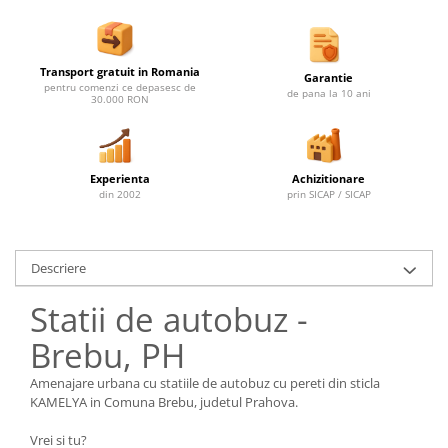
Ghivece de exterior
Ghivece din beton
Stalpi stradali
Transport gratuit in Romania
Garantie
pentru comenzi ce depasesc de
Stalpi camere video
de pana la 10 ani
30.000 RON
Stalpi / bolarzi de delimitare
pentru trotuar
Cismea stradala / gradina
Experienta
Achizitionare
Tomberoane si Pubele de Gunoi
din 2002
prin SICAP / SICAP
Magazie pubele / tomberoane
gunoi
Descriere
Mobilier urban DIZABILITATI
Statii de autobuz -
Brebu, PH
Amenajare urbana cu statiile de autobuz cu pereti din sticla
KAMELYA in Comuna Brebu, judetul Prahova.
Vrei si tu?